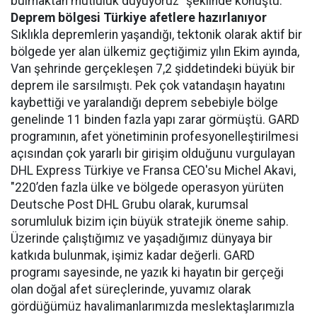
bulmaktan mutluluk duyuyoruz” şeklinde konuştu.
Deprem bölgesi Türkiye afetlere hazırlanıyor
Sıklıkla depremlerin yaşandığı, tektonik olarak aktif bir
bölgede yer alan ülkemiz geçtiğimiz yılın Ekim ayında,
Van şehrinde gerçekleşen 7,2 şiddetindeki büyük bir
deprem ile sarsılmıştı. Pek çok vatandaşın hayatını
kaybettiği ve yaralandığı deprem sebebiyle bölge
genelinde 11 binden fazla yapı zarar görmüştü. GARD
programının, afet yönetiminin profesyonelleştirilmesi
açısından çok yararlı bir girişim olduğunu vurgulayan
DHL Express Türkiye ve Fransa CEO'su Michel Akavi,
"220’den fazla ülke ve bölgede operasyon yürüten
Deutsche Post DHL Grubu olarak, kurumsal
sorumluluk bizim için büyük stratejik öneme sahip.
Üzerinde çalıştığımız ve yaşadığımız dünyaya bir
katkıda bulunmak, işimiz kadar değerli. GARD
programı sayesinde, ne yazık ki hayatın bir gerçeği
olan doğal afet süreçlerinde, yuvamız olarak
gördüğümüz havalimanlarımızda meslektaşlarımızla