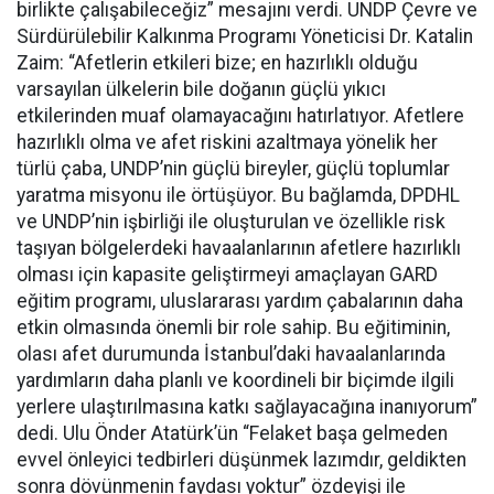
birlikte çalışabileceğiz” mesajını verdi. UNDP Çevre ve
Sürdürülebilir Kalkınma Programı Yöneticisi Dr. Katalin
Zaim: “Afetlerin etkileri bize; en hazırlıklı olduğu
varsayılan ülkelerin bile doğanın güçlü yıkıcı
etkilerinden muaf olamayacağını hatırlatıyor. Afetlere
hazırlıklı olma ve afet riskini azaltmaya yönelik her
türlü çaba, UNDP’nin güçlü bireyler, güçlü toplumlar
yaratma misyonu ile örtüşüyor. Bu bağlamda, DPDHL
ve UNDP’nin işbirliği ile oluşturulan ve özellikle risk
taşıyan bölgelerdeki havaalanlarının afetlere hazırlıklı
olması için kapasite geliştirmeyi amaçlayan GARD
eğitim programı, uluslararası yardım çabalarının daha
etkin olmasında önemli bir role sahip. Bu eğitiminin,
olası afet durumunda İstanbul’daki havaalanlarında
yardımların daha planlı ve koordineli bir biçimde ilgili
yerlere ulaştırılmasına katkı sağlayacağına inanıyorum”
dedi. Ulu Önder Atatürk’ün “Felaket başa gelmeden
evvel önleyici tedbirleri düşünmek lazımdır, geldikten
sonra dövünmenin faydası yoktur” özdeyişi ile