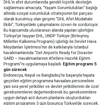
DHL’in afet durumlarında gerekli lojistik desteğin
sağlanması amacıyla, “Yaşam Sorumlulukları” başlığı
altında sosyal sorumluluk stratejisinin bir parçası
olarak kurulmuş olan girişimi “DHL Afet Müdahale
Ekibi”, Türkiye’deki çalışmalarını özveri ile sürdürüyor.
Bu kapsamda uluslararası alanda yapılan işbirliğini
Türkiye’ye taşıyan DHL, UNDP Türkiye (Birleşmiş
Milletler Kalkınma Programı) işbirliği ile Devlet Hava
Meydanları İşletmesi’nin de katkılarıyla İstanbul
havalimanlarında “Get Airports Ready for Disaster
GARD – Havalimanlarının Afetlere Hazırlık Eğitim
Programı”nı uygulamaya başladı.
Eğitim programı 5
gün sürecek
Endonezya, Nepal ve Bangladeş’te başarıyla hayata
geçirilen eğitim programına havaalanı personelinin
yanı sıra yerel yetkililer ve devlet yetkililerinin de özel
gereksinimlerini değerlendirerek bu gereksinimlere
uygun detaylı acil durum planlarını oluşturdukları
eğitim programını 5 gün boyunca Türkiye’de sürecek.