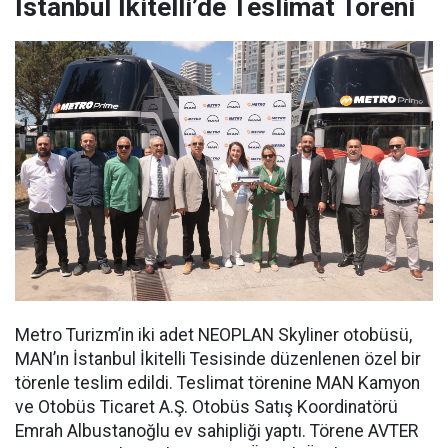
İstanbul İkitelli’de Teslimat Töreni
Metro Turizm’in iki adet NEOPLAN Skyliner otobüsü,
MAN’ın İstanbul İkitelli Tesisinde düzenlenen özel bir
törenle teslim edildi. Teslimat törenine MAN Kamyon
ve Otobüs Ticaret A.Ş. Otobüs Satış Koordinatörü
Emrah Albustanoğlu ev sahipliği yaptı. Törene AVTER