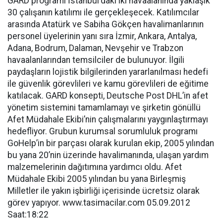
GARD programı İstanbul'daki iki havaalanında yaklaşık
30 çalışanın katılımı ile gerçekleşecek. Katılımcılar
arasında Atatürk ve Sabiha Gökçen havalimanlarının
personel üyelerinin yanı sıra İzmir, Ankara, Antalya,
Adana, Bodrum, Dalaman, Nevşehir ve Trabzon
havaalanlarından temsilciler de bulunuyor. İlgili
paydaşların lojistik bilgilerinden yararlanılması hedefi
ile güvenlik görevlileri ve kamu görevlileri de eğitime
katılacak. GARD konsepti, Deutsche Post DHL’in afet
yönetim sistemini tamamlamayı ve şirketin gönüllü
Afet Müdahale Ekibi’nin çalışmalarını yaygınlaştırmayı
hedefliyor. Grubun kurumsal sorumluluk programı
GoHelp’in bir parçası olarak kurulan ekip, 2005 yılından
bu yana 20’nin üzerinde havalimanında, ulaşan yardım
malzemelerinin dağıtımına yardımcı oldu. Afet
Müdahale Ekibi 2005 yılından bu yana Birleşmiş
Milletler ile yakın işbirliği içerisinde ücretsiz olarak
görev yapıyor. www.tasimacilar.com 05.09.2012
Saat:18:22