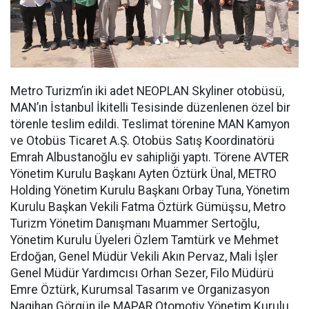
Metro Turizm’in iki adet NEOPLAN Skyliner otobüsü,
MAN’ın İstanbul İkitelli Tesisinde düzenlenen özel bir
törenle teslim edildi. Teslimat törenine MAN Kamyon
ve Otobüs Ticaret A.Ş. Otobüs Satış Koordinatörü
Emrah Albustanoğlu ev sahipliği yaptı. Törene AVTER
Yönetim Kurulu Başkanı Ayten Öztürk Ünal, METRO
Holding Yönetim Kurulu Başkanı Orbay Tuna, Yönetim
Kurulu Başkan Vekili Fatma Öztürk Gümüşsu, Metro
Turizm Yönetim Danışmanı Muammer Sertoğlu,
Yönetim Kurulu Üyeleri Özlem Tamtürk ve Mehmet
Erdoğan, Genel Müdür Vekili Akın Pervaz, Mali İşler
Genel Müdür Yardımcısı Orhan Sezer, Filo Müdürü
Emre Öztürk, Kurumsal Tasarım ve Organizasyon
Nagihan Görgün ile MAPAR Otomotiv Yönetim Kurulu