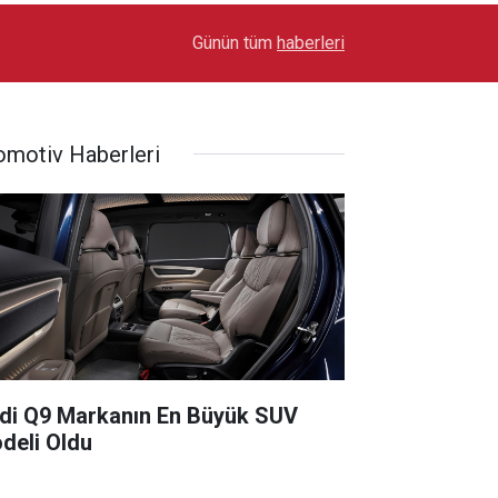
17:03
Toyota Otomotiv Sanayi Türkiye Üretime Ara Ver
Günün tüm
haberleri
omotiv Haberleri
di Q9 Markanın En Büyük SUV
deli Oldu