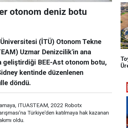
ler otonom deniz botu
 Üniversitesi (İTÜ) Otonom Tekne
EAM) Uzmar Denizcilik'in ana
To
geliştirdiği BEE-Ast otonom botu,
Ür
Sidney kentinde düzenlenen
lle döndü.
ıklamaya, ITUASTEAM, 2022 Robotx
arışması'na Türkiye'den katılmaya hak kazanan
takımı oldu.