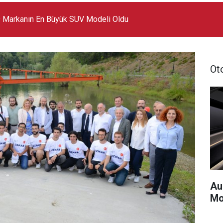
 Markanın En Büyük SUV Modeli Oldu
Ot
Au
Mo