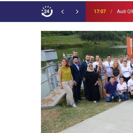
ımına NEOPLAN Skyliner Ekledi
24
17:07
Audi Q9