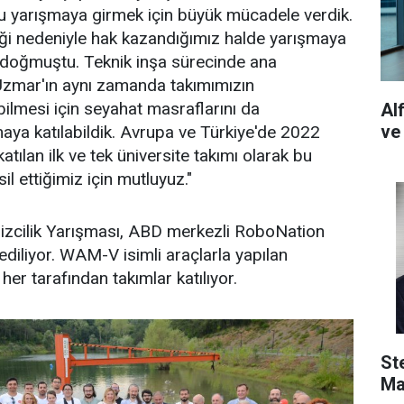
u yarışmaya girmek için büyük mücadele verdik.
iği nedeniyle hak kazandığımız halde yarışmaya
 doğmuştu. Teknik inşa sürecinde ana
zmar'ın aynı zamanda takımımızın
bilmesi için seyahat masraflarını da
Al
ve
aya katılabildik. Avrupa ve Türkiye'de 2022
tılan ilk ve tek üniversite takımı olarak bu
il ettiğimiz için mutluyuz."
zcilik Yarışması, ABD merkezli RoboNation
ediliyor. WAM-V isimli araçlarla yapılan
er tarafından takımlar katılıyor.
St
Ma