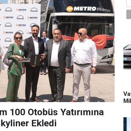
Vav
Mi
m 100 Otobüs Yatırımına
yliner Ekledi