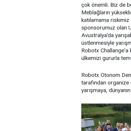
çok önemli. Biz de b
Meblağların yüksekl
katılamama riskimiz
sponsorumuz olan U
Avustralya'da yarışa
üstlenmesiyle yarışm
Robotx Challange'a ka
ülkemizi gururla tems
Robotx Otonom Deni
tarafından organize 
yarışmaya, dünyanın h