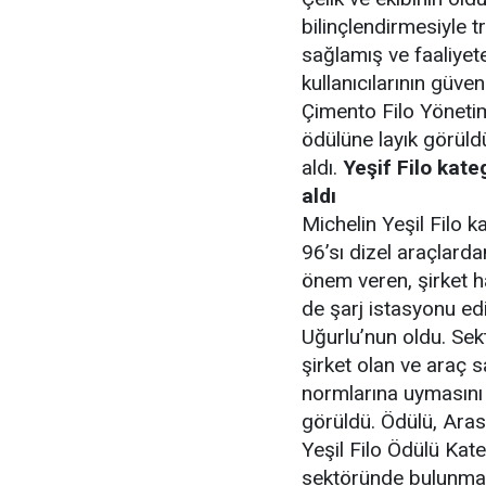
bilinçlendirmesiyle 
sağlamış ve faaliyet
kullanıcılarının güv
Çimento Filo Yöneti
ödülüne layık görüld
aldı.
Yeşif Filo kate
aldı
Michelin Yeşil Filo k
96’sı dizel araçlar
önem veren, şirket ha
de şarj istasyonu ed
Uğurlu’nun oldu. Sekt
şirket olan ve araç 
normlarına uymasını 
görüldü. Ödülü, Aras 
Yeşil Filo Ödülü Kat
sektöründe bulunması