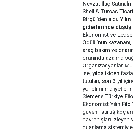
Nevzat İlaç Satınalm
Shell & Turcas Ticar
Birgül’den aldı.
Yılın
giderlerinde düşüş
Ekonomist ve LeasePl
Ödülü’nün kazananı, b
araç bakım ve onarım
oranında azalma sağ
Organizasyonlar Müdü
ise, yılda ikiden faz
tutulan, son 3 yıl iç
yönetimi maliyetleri
Siemens Türkiye Filo
Ekonomist Yılın Filo
güvenli sürüş koçlar
davranışları izleyen 
puanlama sistemiyle 