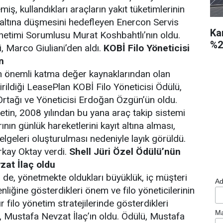
miş, kullandıkları araçların yakıt tüketimlerinin
 altına düşmesini hedefleyen Enercon Servis
Ka
netimi Sorumlusu Murat Koshbahtlı’nın oldu.
%2
, Marco Giuliani’den aldı.
KOBİ Filo Yöneticisi
n
n önemli katma değer kaynaklarından olan
irildiği LeasePlan KOBİ Filo Yöneticisi Ödülü,
rtağı ve Yöneticisi Erdoğan Özgün’ün oldu.
etin, 2008 yılından bu yana araç takip sistemi
rının günlük hareketlerini kayıt altına alması,
elgeleri oluşturulması nedeniyle layık görüldü.
rkay Oktay verdi.
Shell Jüri Özel Ödülü’nün
zat İlaç oldu
ü de, yönetmekte oldukları büyüklük, iç müşteri
Ad
liğine gösterdikleri önem ve filo yöneticilerinin
r filo yönetim stratejilerinde gösterdikleri
Ma
, Mustafa Nevzat İlaç’ın oldu. Ödülü, Mustafa