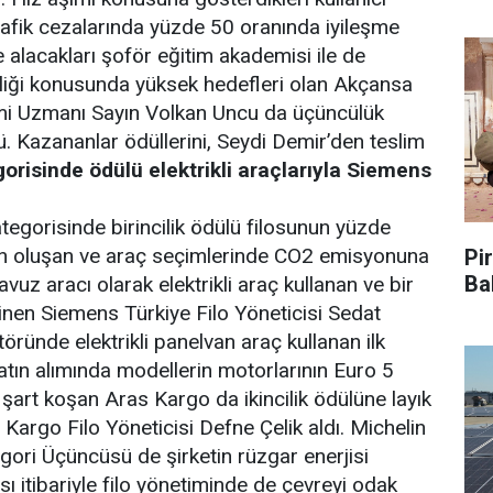
trafik cezalarında yüzde 50 oranında iyileşme
e alacakları şoför eğitim akademisi ile de
enliği konusunda yüksek hedefleri olan Akçansa
mi Uzmanı Sayın Volkan Uncu da üçüncülük
ü. Kazananlar ödüllerini, Seydi Demir’den teslim
gorisinde ödülü elektrikli araçlarıyla Siemens
ategorisinde birincilik ödülü filosunun yüzde
dan oluşan ve araç seçimlerinde CO2 emisyonuna
Pir
Ba
vuz aracı olarak elektrikli araç kullanan ve bir
inen Siemens Türkiye Filo Yöneticisi Sedat
öründe elektrikli panelvan araç kullanan ilk
satın alımında modellerin motorlarının Euro 5
şart koşan Aras Kargo da ikincilik ödülüne layık
Kargo Filo Yöneticisi Defne Çelik aldı. Michelin
egori Üçüncüsü de şirketin rüzgar enerjisi
 itibariyle filo yönetiminde de çevreyi odak