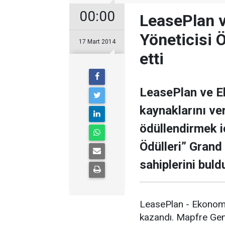
00:00
LeasePlan v
Yöneticisi Ö
17 Mart 2014
etti
LeasePlan ve Ek
kaynaklarını ve
ödüllendirmek iç
Ödülleri” Grand
sahiplerini buld
LeasePlan - Ekonomis
kazandı. Mapfre Gene