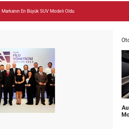
 Markanın En Büyük SUV Modeli Oldu
Ot
Au
Mo