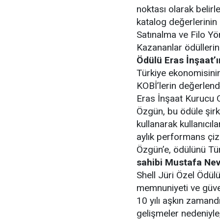
noktası olarak belirle
katalog değerlerinin
Satınalma ve Filo Yö
Kazananlar ödüllerini
Ödülü Eras İnşaat’ı
Türkiye ekonomisini
KOBİ’lerin değerlend
Eras İnşaat Kurucu O
Özgün, bu ödüle şirk
kullanarak kullanıcıla
aylık performans çiz
Özgün’e, ödülünü Tü
sahibi Mustafa Nev
Shell Jüri Özel Ödül
memnuniyeti ve güven
10 yılı aşkın zamandı
gelişmeler nedeniyle