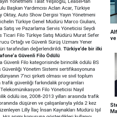
ayın Yönetmeni Talat Yeşiloğlu, LeasePlan
ulu Başkan Yardımcısı Aclan Acar, Türkiye
 Oktay, Auto Show Dergisi Yayın Yönetmeni
ichelin Türkiye Genel Müdürü Marco Giuliani,
 Satış ve Pazarlama Servis Yöneticisi Seydi
Al
s Ticari Filo Türkiye Satış Müdürü Murat Sefer
ve
ucu Ortağı ve Güvenli Sürüş Uzmanı Yener
ri tarafından değerlendirildi.
Türkiye’de bir ilki
afone’a Güvenli Filo Ödülü
 Güvenli Filo kategorisinde birincilik ödülü BS
 Güvenliği Yönetim Sistemi sertifikasyonuna
 dünyanın 7’nci şirketi olması ve sivil toplum
n trafik güvenliği farkındalık programları
Telekomünikasyon Filo Yöneticisi Nayil
ilik ödülü ise, 2008-2013 yılları arasında trafik
oranında düşüren ve çalışanlarıyla yılda 2 kez
St
zenleyen Lilly İlaç İnsan Kaynakları Müdürü Işıl
Ma
u. Hız aşımı konusuna gösterdikleri kullanıcı