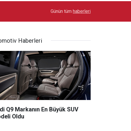
17:03
Toyota Otomotiv Sanayi Türkiye Üretime Ara Ver
Günün tüm
haberleri
omotiv Haberleri
di Q9 Markanın En Büyük SUV
deli Oldu