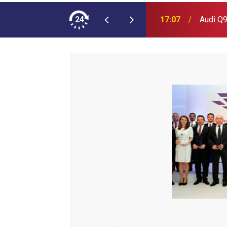
ımına NEOPLAN Skyliner Ekledi
24
17:07
Audi Q9