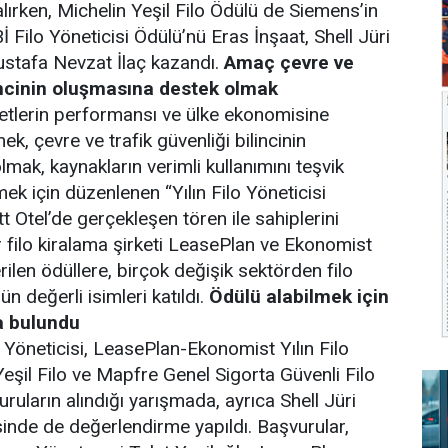
ırken, Michelin Yeşil Filo Ödülü de Siemens’in
 Filo Yöneticisi Ödülü’nü Eras İnşaat, Shell Jüri
ustafa Nevzat İlaç kazandı.
Amaç çevre ve
lincinin oluşmasına destek olmak
rketlerin performansı ve ülke ekonomisine
ek, çevre ve trafik güvenliği bilincinin
mak, kaynakların verimli kullanımını teşvik
ek için düzenlenen “Yılın Filo Yöneticisi
t Otel’de gerçekleşen tören ile sahiplerini
r filo kiralama şirketi LeasePlan ve Ekonomist
rilen ödüllere, birçok değişik sektörden filo
ün değerli isimleri katıldı.
Ödülü alabilmek için
a bulundu
Yöneticisi, LeasePlan-Ekonomist Yılın Filo
Yeşil Filo ve Mapfre Genel Sigorta Güvenli Filo
ruların alındığı yarışmada, ayrıca Shell Jüri
inde de değerlendirme yapıldı. Başvurular,