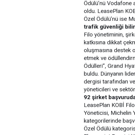
Ödülü’nü Vodafone al
oldu. LeasePlan KOBİ
Özel Ödülü’nü ise M
trafik güvenliği bi
Filo yönetiminin, şi
katkısına dikkat çekm
oluşmasına destek ol
etmek ve ödüllendirm
Ödülleri”, Grand Hyat
buldu. Dünyanın lide
dergisi tarafından ve
yöneticileri ve sektör
92 şirket başvurud
LeasePlan KOBİ Filo 
Yöneticisi, Michelin 
kategorilerinde başvu
Özel Ödülü kategoris