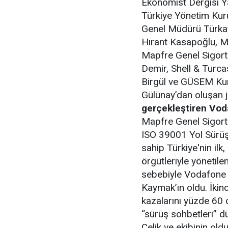
Ekonomist Dergisi Y
Türkiye Yönetim Kur
Genel Müdürü Türkay
Hırant Kasapoğlu, M
Mapfre Genel Sigorta
Demir, Shell & Turca
Birgül ve GÜSEM Kur
Gülünay’dan oluşan jü
gerçekleştiren Vod
Mapfre Genel Sigorta
ISO 39001 Yol Sürüş
sahip Türkiye'nin ilk,
örgütleriyle yönetile
sebebiyle Vodafone 
Kaymak’ın oldu. İkinc
kazalarını yüzde 60 
“sürüş sohbetleri” dü
Çelik ve ekibinin old