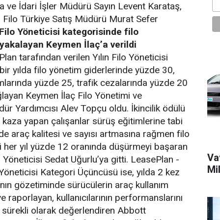
a ve İdari İşler Müdürü Sayın Levent Karataş,
i Filo Türkiye Satış Müdürü Murat Sefer
 Filo Yöneticisi kategorisinde filo
 yakalayan Keymen İlaç’a verildi
an tarafından verilen Yılın Filo Yöneticisi
ir yılda filo yönetim giderlerinde yüzde 30,
larında yüzde 25, trafik cezalarında yüzde 20
layan Keymen İlaç Filo Yönetimi ve
r Yardımcısı Alev Topçu oldu. İkincilik ödülü
la kaza yapan çalışanlar sürüş eğitimlerine tabi
inde araç kalitesi ve sayısı artmasına rağmen filo
ni her yıl yüzde 12 oranında düşürmeyi başaran
Vav
 Yöneticisi Sedat Uğurlu’ya gitti. LeasePlan -
Mi
 Yöneticisi Kategori Üçüncüsü ise, yılda 2 kez
ının gözetiminde sürücülerin araç kullanım
ve raporlayan, kullanıcılarının performanslarını
sürekli olarak değerlendiren Abbott