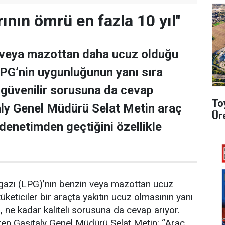
rının ömrü en fazla 10 yıl''
 veya mazottan daha ucuz olduğu
 LPG’nin uygunluğunun yanı sıra
güvenilir sorusuna da cevap
To
aly Genel Müdürü Selat Metin araç
Ür
 denetimden geçtiğini özellikle
ol gazı (LPG)’nın benzin veya mazottan ucuz
üketiciler bir araçta yakıtın ucuz olmasının yanı
, ne kadar kaliteli sorusuna da cevap arıyor.
veren Gasitaly Genel Müdürü Selat Metin: “Araç