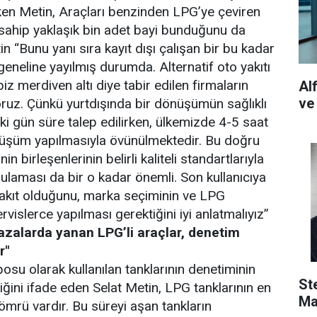
eken Metin, Araçları benzinden LPG’ye çeviren
sahip yaklaşık bin adet bayi bunduğunu da
in “Bunu yanı sıra kayıt dışı çalışan bir bu kadar
geneline yayılmış durumda. Alternatif oto yakıtı
merdiven altı diye tabir edilen firmaların
Al
ve
oruz. Çünkü yurtdışında bir dönüşümün sağlıklı
iki gün süre talep edilirken, ülkemizde 4-5 saat
nüşüm yapılmasıyla övünülmektedir. Bu doğru
in birleşenlerinin belirli kaliteli standartlarıyla
gulaması da bir o kadar önemli. Son kullanıcıya
yakıt olduğunu, marka seçiminin ve LPG
vislerce yapılması gerektiğini iyi anlatmalıyız”
azalarda yanan LPG’li araçlar, denetim
r"
osu olarak kullanılan tanklarının denetiminin
St
tiğini ifade eden Selat Metin, LPG tanklarının en
Ma
 ömrü vardır. Bu süreyi aşan tankların