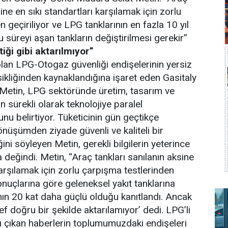
sine en sıkı standartları karşılamak için zorlu
 geçiriliyor ve LPG tanklarının en fazla 10 yıl
 süreyi aşan tankların değiştirilmesi gerekir”
tiği gibi aktarılmıyor”
n LPG-Otogaz güvenliği endişelerinin yersiz
sikliğinden kaynaklandığına işaret eden Gasitaly
Metin, LPG sektöründe üretim, tasarım ve
 sürekli olarak teknolojiye paralel
unu belirtiyor. Tüketicinin gün geçtikçe
önüşümden ziyade güvenli ve kaliteli bir
iğini söyleyen Metin, gerekli bilgilerin yeterince
a değindi. Metin, “Araç tankları sanılanın aksine
karşılamak için zorlu çarpışma testlerinden
sonuçlarına göre geleneksel yakıt tanklarına
nın 20 kat daha güçlü olduğu kanıtlandı. Ancak
f doğru bir şekilde aktarılamıyor’ dedi. LPG’li
ı çıkan haberlerin toplumumuzdaki endişeleri