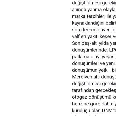
değiştirilmesi gerek
anında yanma olayları
marka tercihleri ile
kaynaklandığını beli
son derece güvenlidi
valfleri yakıtı kese
Son beş-altı yılda ye
dönüşümlerinde, LPG
patlama olayı yaşanm
dönüşümleri ve yeni
dönüşümün yetkili bi
Merdiven altı dönüşü
değiştirilmesi gerek
tarafından gerçekleş
otogaz dönüşümü kali
benzine göre daha iyi
kuruluşu olan DNV t