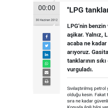
00:00
''LPG tankla
30 Haziran 2012
LPG’nin benzin
aşikar. Yalnız,
acaba ne kadar 
arıyoruz. Gasit
tanklarının sıkı
vurguladı.
Sıvılaştırılmış petr
olduğu kesin. Fakat t
sıra ne kadar güvenli
Konuyla ilgili bilgi 