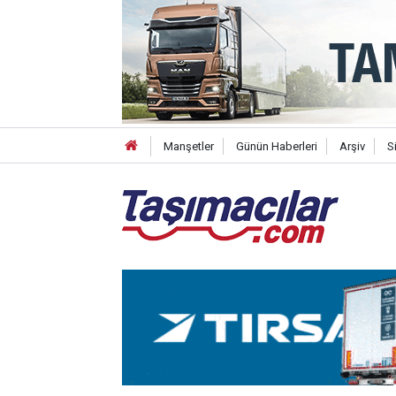
Manşetler
Günün Haberleri
Arşiv
S