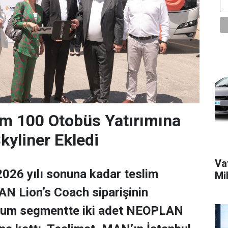
m 100 Otobüs Yatırımına
yliner Ekledi
Vav
026 yılı sonuna kadar teslim
Mi
N Lion’s Coach siparişinin
ium segmentte iki adet NEOPLAN