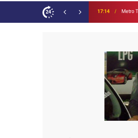
ımına NEOPLAN Skyliner Ekledi
24
17:07
Audi Q9