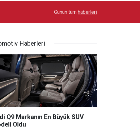
17:03
Toyota Otomotiv Sanayi Türkiye Üretime Ara Ver
Günün tüm
haberleri
omotiv Haberleri
di Q9 Markanın En Büyük SUV
deli Oldu