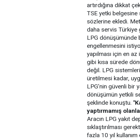
artırdığına dikkat ç
TSE yetki belgesine 
sözlerine ekledi. Met
daha servis Türkiye 
LPG dönüşümünde biz 
engellenmesini istiy
yapılması için en az 
gibi kısa sürede dö
değil. LPG sistemlerin
üretilmesi kadar, uy
LPG’nin güvenli bir 
dönüşümün yetkili ser
şeklinde konuştu.
"K
yaptırmamış olanla
Aracın LPG yakıt dep
sıklaştırılması gerek
fazla 10 yıl kullanım