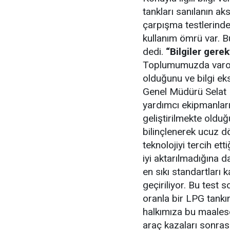
tankları sanılanın ak
çarpışma testlerinden
kullanım ömrü var. Bu
dedi.
“Bilgiler gerek
Toplumumuzda varola
olduğunu ve bilgi ek
Genel Müdürü Selat 
yardımcı ekipmanların
geliştirilmekte olduğ
bilinçlenerek ucuz d
teknolojiyi tercih ett
iyi aktarılmadığına d
en sıkı standartları 
geçiriliyor. Bu test 
oranla bir LPG tankı
halkımıza bu maalese
araç kazaları sonras