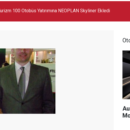
 Markanın En Büyük SUV Modeli Oldu
Ot
Au
Mo