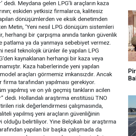
ir’ dedi. Meydana gelen LPG’li araçların kaza
nın; eskiden yetkisiz firmalarca, kalitesiz
 yapılan dönüşümlerden ve eksik denetimden
rten Metin, ‘Yeni nesil LPG dönüşüm sistemleri
r, herhangi bir çarpışma anında tankın güvenlik
r ve patlama ya da yanmaya sebebiyet vermez.
ni nesil teknolojik ürünler ile yapılan LPG
’den kaynaklanan herhangi bir kaza veya
amıştır. Kaza haberlerinde yeni yapılan
Pir
 model araçları görmemiz imkansızdır. Ancak
Ba
r firma tarafından yapılması gerekiyor.
m yapılmış ve on yılı geçmiş tankların acilen
ir” dedi. Hollandalı araştırma enstitüsü TNO
tirilen risk değerlendirmesi çalışmasında,
teli yapılmış yeni araçların güvenliğinin
 olduğu belirtiliyor. Yine Belçikalı bir araştırma
arafından yapılan bir başka çalışmada da