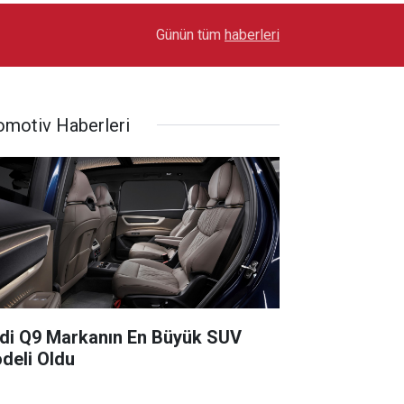
17:03
Toyota Otomotiv Sanayi Türkiye Üretime Ara Ver
Günün tüm
haberleri
omotiv Haberleri
di Q9 Markanın En Büyük SUV
deli Oldu