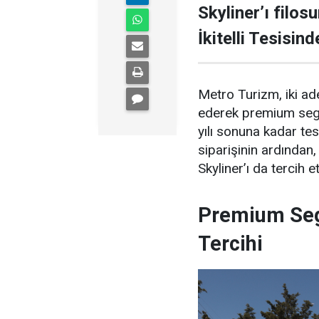
Skyliner’ı filos
İkitelli Tesisin
Metro Turizm, iki a
ederek premium segme
yılı sonuna kadar t
siparişinin ardında
Skyliner’ı da tercih et
Premium Se
Tercihi