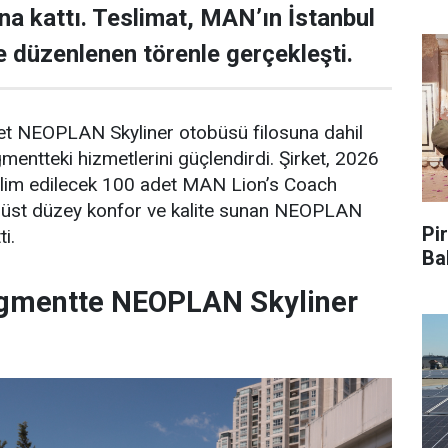
una kattı. Teslimat, MAN’ın İstanbul
de düzenlenen törenle gerçekleşti.
det NEOPLAN Skyliner otobüsü filosuna dahil
ntteki hizmetlerini güçlendirdi. Şirket, 2026
eslim edilecek 100 adet MAN Lion’s Coach
n, üst düzey konfor ve kalite sunan NEOPLAN
Pir
ti.
Ba
gmentte NEOPLAN Skyliner