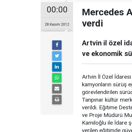
00:00
Mercedes Ar
verdi
28 Kasım 2012
Artvin il özel i
ve ekonomik sür
Artvin İl Özel İdare
kamyonların sürüş eğ
görevlendirilen sür
Tanpınar kültür merk
verildi. Eğitime Des
ve Proje Müdürü Mus
Kamiloğlu ile İdare şo
verilen eğitimde güve