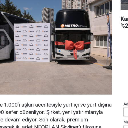
Ka
%2
 1.000’i aşkın acentesiyle yurt içi ve yurt dışına
Ad
sefer düzenliyor. Şirket, yeni yatırımlarıyla
ye devam ediyor. Son olarak, premium
Ma
recek iki adet NEOPLAN Skyliner’ı filosuna