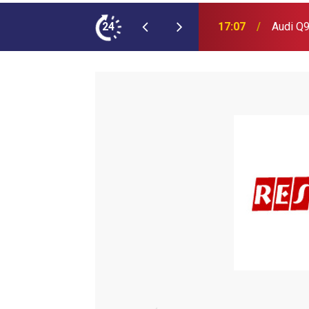
ımına NEOPLAN Skyliner Ekledi
24
17:07
Audi Q9