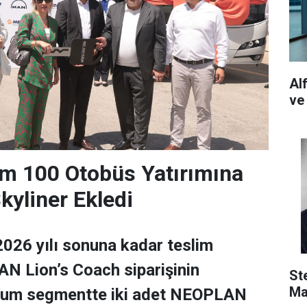
Al
ve
m 100 Otobüs Yatırımına
yliner Ekledi
026 yılı sonuna kadar teslim
N Lion’s Coach siparişinin
St
Ma
ium segmentte iki adet NEOPLAN