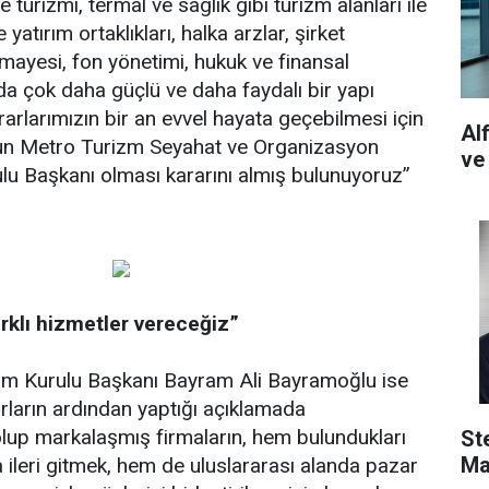
turizmi, termal ve saglık gibi turizm alanları ile
atırım ortaklıkları, halka arzlar, şirket
rmayesi, fon yönetimi, hukuk ve finansal
rda çok daha güçlü ve daha faydalı bir yapı
arlarımızın bir an evvel hayata geçebilmesi için
Al
un Metro Turizm Seyahat ve Organizasyon
ve
lu Başkanı olması kararını almış bulunuyoruz”
rklı hizmetler vereceğiz”
m Kurulu Başkanı Bayram Ali Bayramoğlu ise
arların ardından yaptığı açıklamada
 olup markalaşmış firmaların, hem bulundukları
St
Ma
 ileri gitmek, hem de uluslararası alanda pazar