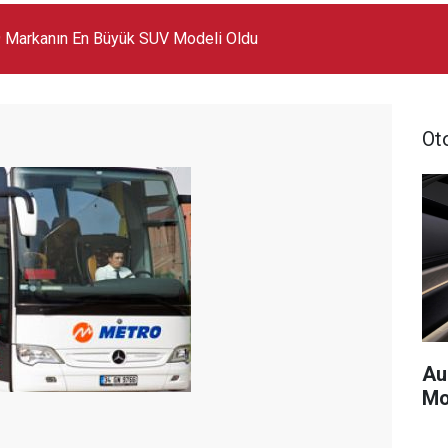
 Markanın En Büyük SUV Modeli Oldu
Ot
Au
Mo