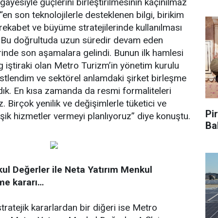
 gayesiyle güçlerini birleştirilmesinin kaçınılmaz
“en son teknolojilerle desteklenen bilgi, birikim
ı rekabet ve büyüme stratejilerinde kullanılması
 Bu doğrultuda uzun süredir devam eden
inde son aşamalara gelindi. Bunun ilk hamlesi
 iştiraki olan Metro Turizm’in yönetim kurulu
üstlendim ve sektörel anlamdaki şirket birleşme
dık. En kısa zamanda da resmi formaliteleri
 Birçok yenilik ve değişimlerle tüketici ve
Pir
şik hizmetler vermeyi planlıyoruz” diye konuştu.
Ba
ul Değerler ile Neta Yatırım Menkul
me kararı…
 stratejik kararlardan bir diğeri ise Metro