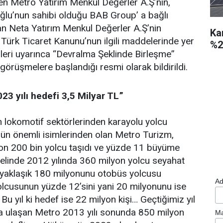
den Metro Yatırım Menkul Değerler A.Ş’nin,
lu’nun sahibi olduğu BAB Group’ a bağlı
olan Neta Yatırım Menkul Değerler A.Ş’nin
Ka
ı. Türk Ticaret Kanunu’nun ilgili maddelerinde yer
%2
leri uyarınca “Devralma Şeklinde Birleşme”
görüşmelere başlandığı resmi olarak bildirildi.
23 yılı hedefi 3,5 Milyar TL”
 lokomotif sektörlerinden karayolu yolcu
nün önemli isimlerinden olan Metro Turizm,
yon 200 bin yolcu taşıdı ve yüzde 11 büyüme
nelinde 2012 yılında 360 milyon yolcu seyahat
yaklaşık 180 milyonunu otobüs yolcusu
Ad
lcusunun yüzde 12’sini yani 20 milyonunu ise
Bu yıl ki hedef ise 22 milyon kişi… Geçtiğimiz yıl
a ulaşan Metro 2013 yılı sonunda 850 milyon
Ma