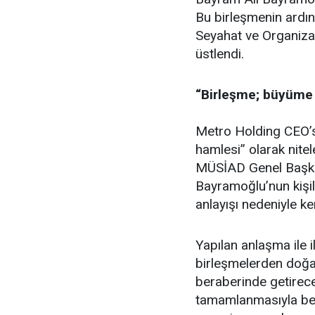
Bu birleşmenin ard
Seyahat ve Organizas
üstlendi.
“Birleşme; büyüme
Metro Holding CEO’s
hamlesi” olarak nitele
MÜSİAD Genel Başka
Bayramoğlu’nun kişili
anlayışı nedeniyle ke
Yapılan anlaşma ile il
birleşmelerden doğa
beraberinde getirec
tamamlanmasıyla bera