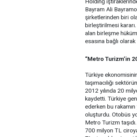
Holding iştiraklerin
Bayram Ali Bayramoğ
şirketlerinden biri 
birleştirilmesi karar
alan birleşme hüküm
esasına bağlı olarak 
“Metro Turizm’in 20
Türkiye ekonomisinin
taşımacılığı sektörü
2012 yılında 20 mil
kaydetti. Türkiye ge
ederken bu rakamın 
oluşturdu. Otobüs yo
Metro Turizm taşıdı. 
700 milyon TL ciroy