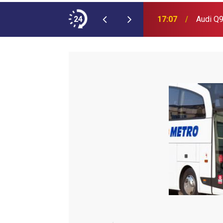
ımına NEOPLAN Skyliner Ekledi
24
17:07
Audi Q9