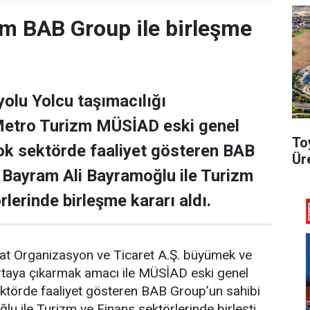
m BAB Group ile birleşme
olu Yolcu taşımacılığı
 Metro Turizm MÜSİAD eski genel
To
ok sektörde faaliyet gösteren BAB
Ür
 Bayram Ali Bayramoğlu ile Turizm
lerinde birleşme kararı aldı.
t Organizasyon ve Ticaret A.Ş. büyümek ve
ortaya çıkarmak amacı ile MÜSİAD eski genel
ektörde faaliyet gösteren BAB Group’un sahibi
u ile Turizm ve Finans sektörlerinde birleşti.