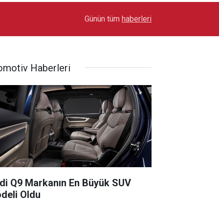
17:03
Toyota Otomotiv Sanayi Türkiye Üretime Ara Ver
Günün tüm
haberleri
omotiv Haberleri
di Q9 Markanın En Büyük SUV
deli Oldu