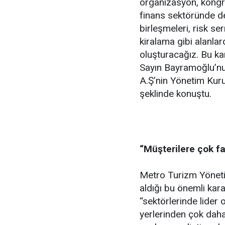
organizasyon, kongre 
finans sektöründe de y
birleşmeleri, risk se
kiralama gibi alanla
oluşturacağız. Bu kar
Sayın Bayramoğlu’n
A.Ş’nin Yönetim Kuru
şeklinde konuştu.
“Müşterilere çok fa
Metro Turizm Yöneti
aldığı bu önemli kar
“sektörlerinde lider
yerlerinden çok daha