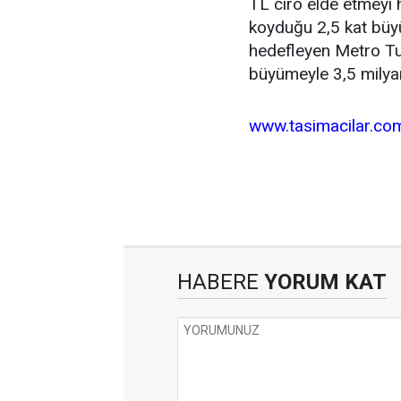
TL ciro elde etmeyi 
koyduğu 2,5 kat bü
hedefleyen Metro Tur
büyümeyle 3,5 milyar 
www.tasimacilar.co
HABERE
YORUM KAT