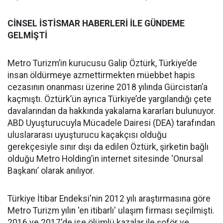
CİNSEL İSTİSMAR HABERLERİ İLE GÜNDEME
GELMİŞTİ
Metro Turizm’in kurucusu Galip Öztürk, Türkiye’de
insan öldürmeye azmettirmekten müebbet hapis
cezasının onanması üzerine 2018 yılında Gürcistan’a
kaçmıştı. Öztürk’ün ayrıca Türkiye’de yargılandığı çete
davalarından da hakkında yakalama kararları bulunuyor.
ABD Uyuşturucuyla Mücadele Dairesi (DEA) tarafından
uluslararası uyuşturucu kaçakçısı olduğu
gerekçesiyle sınır dışı da edilen Öztürk, şirketin bağlı
olduğu Metro Holding’in internet sitesinde ‘Onursal
Başkanı’ olarak anılıyor.
Türkiye İtibar Endeksi'nin 2012 yılı araştırmasına göre
Metro Turizm yılın 'en itibarlı' ulaşım firması seçilmişti.
2016 ve 2017'de ise ölümlü kazalar ile şoför ve