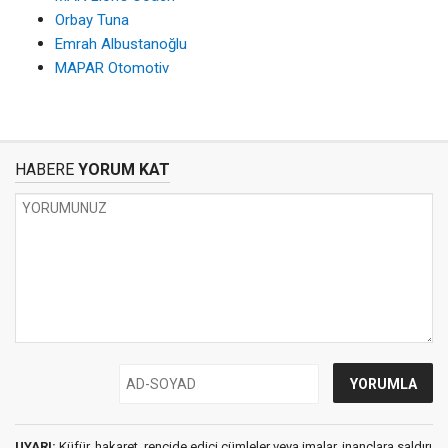
Orbay Tuna
Emrah Albustanoğlu
MAPAR Otomotiv
HABERE
YORUM KAT
UYARI:
Küfür, hakaret, rencide edici cümleler veya imalar, inançlara saldırı