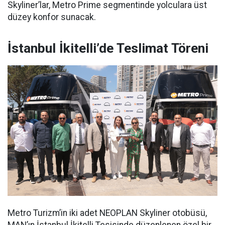
Skyliner’lar, Metro Prime segmentinde yolculara üst
düzey konfor sunacak.
İstanbul İkitelli’de Teslimat Töreni
Metro Turizm’in iki adet NEOPLAN Skyliner otobüsü,
MAN’ın İstanbul İkitelli Tesisinde düzenlenen özel bir