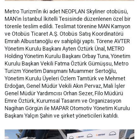
Metro Turizm’in iki adet NEOPLAN Skyliner otobüsü,
MAN’ın İstanbul İkitelli Tesisinde düzenlenen özel bir
törenle teslim edildi. Teslimat törenine MAN Kamyon
ve Otobüs Ticaret A.Ş. Otobüs Satış Koordinatörü
Emrah Albustanoğlu ev sahipliği yaptı. Törene AVTER
Yönetim Kurulu Başkanı Ayten Öztürk Ünal, METRO
Holding Yönetim Kurulu Başkanı Orbay Tuna, Yönetim
Kurulu Başkan Vekili Fatma Öztürk Gümüşsu, Metro
Turizm Yönetim Danışmanı Muammer Sertoğlu,
Yönetim Kurulu Üyeleri Özlem Tamtürk ve Mehmet
Erdoğan, Genel Müdür Vekili Akın Pervaz, Mali İşler
Genel Müdür Yardımcısı Orhan Sezer, Filo Müdürü
Emre Öztürk, Kurumsal Tasarım ve Organizasyon
Nagihan Görgün ile MAPAR Otomotiv Yönetim Kurulu
Başkanı Yalçın Şahin ve şirket yöneticileri katıldı.