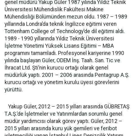
genel müdürü Yakup Güler 1987 yılında Yıldız Teknik
Üniversitesi Mühendislik Fakültesi Makine
Mühendisliği Bölümünden mezun oldu. 1987 – 1989
yıllarında Londra’da teknik İngilizce eğitimi veren
Tottenham College of Technology’de dil eğitimi aldı.
1989 - 1990 yıllarında Yıldız Teknik Üniversitesi
İşletme Yönetimi Yüksek Lisans Eğitimi – MBA
programını tamamladı. Profesyonel kariyerine 1990
yılında başlayan Güler, ODEM İnş. Taah. San. Tic ve
İhracat Ltd. Şti’nin kurucu ortağı olarak genel
müdürlük yaptı. 2001 – 2006 arasında Pentagrup A.Ş.
kurucu ortağı ve yönetim kurulu üyesi görevlerini
yürüttü.
Yakup Güler, 2012 – 2015 yılları arasında GÜBRETAŞ
T.A.Ş.’de İşletmeler ve Yatırımlardan sorumlu genel
müdür yardımcısı olarak görev yaptı. Güler, 2012 –
2015 yılları arasında kuru yük gemileri ve feribot
işletmeciliği yapan İstanbul Lines Denizcilik Yatırım