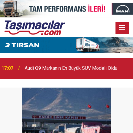
17:07
Audi Q9 Markanın En Büyük SUV Modeli Oldu
17:03
Toyota Otomotiv Sanayi Türkiye Üretime Ara Veriyor