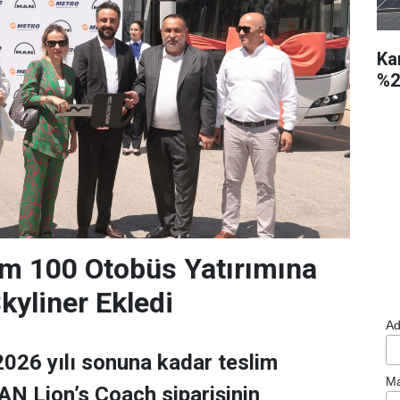
Ka
%2
m 100 Otobüs Yatırımına
yliner Ekledi
Ad
026 yılı sonuna kadar teslim
Ma
N Lion’s Coach siparişinin