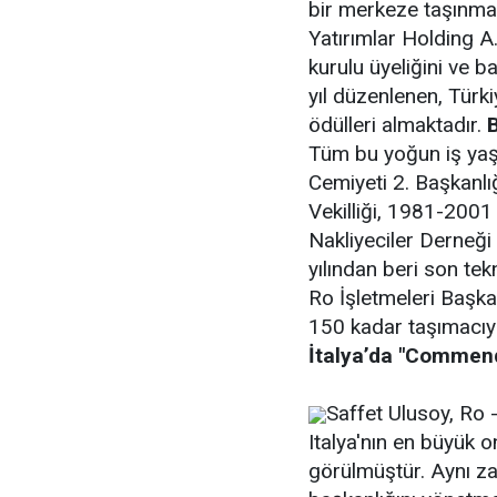
bir merkeze taşınmas
Yatırımlar Holding A
kurulu üyeliğini ve 
yıl düzenlenen, Türki
ödülleri almaktadır.
Tüm bu yoğun iş yaş
Cemiyeti 2. Başkanlı
Vekilliği, 1981-2001 y
Nakliyeciler Derneği
yılından beri son te
Ro İşletmeleri Başka
150 kadar taşımacıyı 
İtalya’da "Commend
Saffet Ulusoy, Ro -
Italya'nın en büyük 
görülmüştür. Aynı z