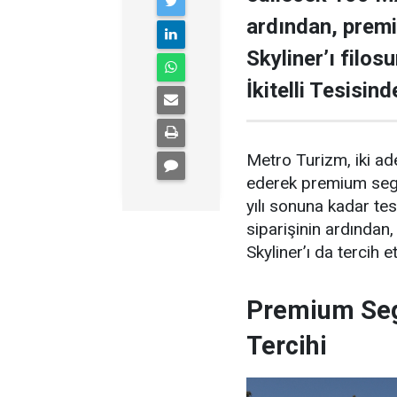
ardından, prem
Skyliner’ı filos
İkitelli Tesisin
Metro Turizm, iki a
ederek premium segme
yılı sonuna kadar t
siparişinin ardında
Skyliner’ı da tercih et
Premium Se
Tercihi