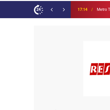
ımına NEOPLAN Skyliner Ekledi
24
17:07
Audi Q9