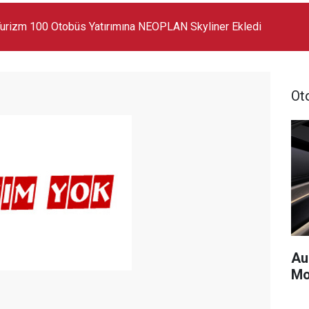
 Markanın En Büyük SUV Modeli Oldu
Ot
Au
Mo