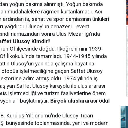
ndan yoğun bakıma alınmıştı. Yoğun bakımda
lan müdahalelere rağmen kurtarılamadı. Acı
 ardından iş, sanat ve spor camiasının ünlüleri
arı yağdırdı. Ulusoy’un cenazesi Levent
ikindi namazından sonra Ulus Mezarlığı’nda
affet Ulusoy Kimdir?
'un Of ilçesinde doğdu. İlköğrenimini 1939-
 Of İlkokulu'nda tamamladı. 1944-1945 yılında
tin Ulusoy'un yanında çalışma hayatına
a otobüs işletmeciliğine geçen Saffet Ulusoy
sektörüne adım atmış oldu. 1974 yılında iş
aşıyan Saffet Ulusoy karayolu ile uluslararası
büs işletmeciliği ve turizm faaliyetlerine önem
yonları başlatmıştır.
Birçok uluslararası ödül
 58. Kuruluş Yıldönümü'nde Ulusoy Ticari
A.Ş. bünyesinde toplanmasında, yeni ve modern