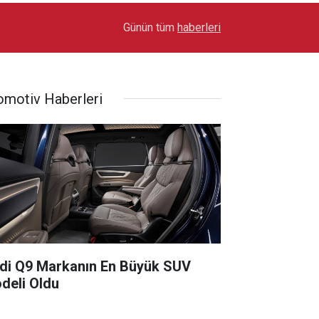
17:03
Toyota Otomotiv Sanayi Türkiye Üretime Ara Ver
Günün tüm
haberleri
omotiv Haberleri
di Q9 Markanın En Büyük SUV
deli Oldu