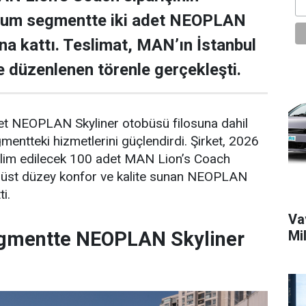
ium segmentte iki adet NEOPLAN
una kattı. Teslimat, MAN’ın İstanbul
de düzenlenen törenle gerçekleşti.
det NEOPLAN Skyliner otobüsü filosuna dahil
ntteki hizmetlerini güçlendirdi. Şirket, 2026
eslim edilecek 100 adet MAN Lion’s Coach
n, üst düzey konfor ve kalite sunan NEOPLAN
ti.
Vav
gmentte NEOPLAN Skyliner
Mi