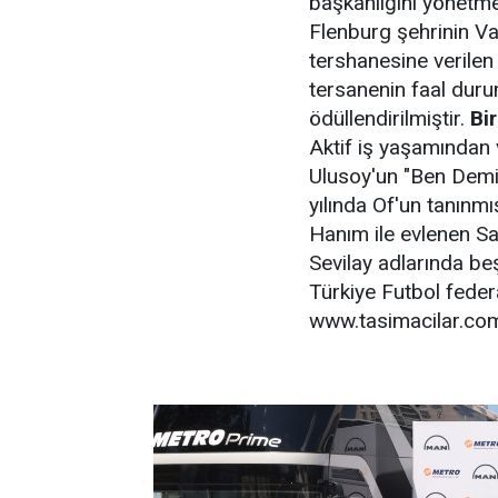
başkanlığını yönetm
Flenburg şehrinin Va
tershanesine verilen
tersanenin faal duru
ödüllendirilmiştir.
Bi
Aktif iş yaşamından 
Ulusoy'un "Ben Demiş
yılında Of'un tanınmı
Hanım ile evlenen Sa
Sevilay adlarında be
Türkiye Futbol feder
www.tasimacilar.co