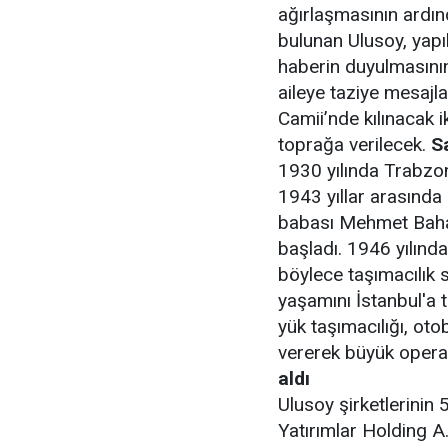
ağırlaşmasının ardı
bulunan Ulusoy, yapı
haberin duyulmasının
aileye taziye mesajl
Camii’nde kılınacak 
toprağa verilecek.
S
1930 yılında Trabzon
1943 yıllar arasında
babası Mehmet Bahat
başladı. 1946 yılınd
böylece taşımacılık 
yaşamını İstanbul'a t
yük taşımacılığı, oto
vererek büyük operas
aldı
Ulusoy şirketlerinin
Yatırımlar Holding 