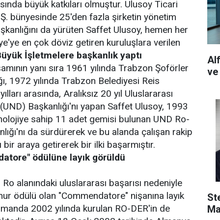
ında büyük katkıları olmuştur. Ulusoy Ticari
.Ş. bünyesinde 25'den fazla şirketin yönetim
başkanlığını da yürüten Saffet Ulusoy, hemen her
ye'ye en çok döviz getiren kuruluşlara verilen
Büyük İşletmelere başkanlık yaptı
Al
amının yanı sıra 1961 yılında Trabzon Şoförler
ve
ğı, 1972 yılında Trabzon Belediyesi Reis
ılları arasında, Aralıksız 20 yıl Uluslararası
 (UND) Başkanlığı'nı yapan Saffet Ulusoy, 1993
knolojiye sahip 11 adet gemisi bulunan UND Ro-
nlığı'nı da sürdürerek ve bu alanda çalışan rakip
bir araya getirerek bir ilki başarmıştır.
atore" ödülüne layık görüldü
 Ro alanındaki uluslararası başarısı nedeniyle
onur ödülü olan "Commendatore" nişanına layık
St
amanda 2002 yılında kurulan RO-DER'in de
Ma