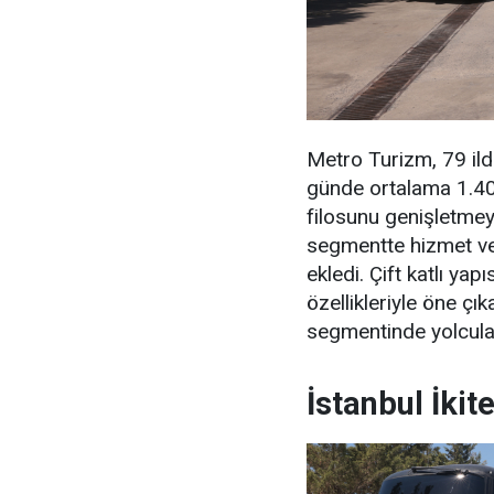
Metro Turizm, 79 ilde
günde ortalama 1.400 
filosunu genişletme
segmentte hizmet ve
ekledi. Çift katlı yapı
özellikleriyle öne ç
segmentinde yolcula
İstanbul İkit