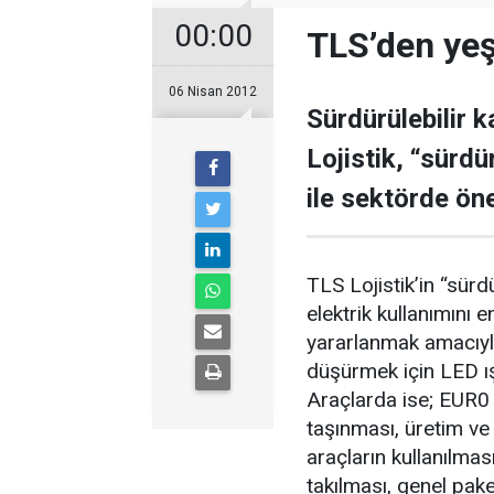
00:00
TLS’den yeşi
06 Nisan 2012
Sürdürülebilir 
Lojistik, “sürd
ile sektörde öne
TLS Lojistik’in “sür
elektrik kullanımını 
yararlanmak amacıyla
düşürmek için LED ışı
Araçlarda ise; EUR0 5
taşınması, üretim ve 
araçların kullanılmas
takılması, genel pak