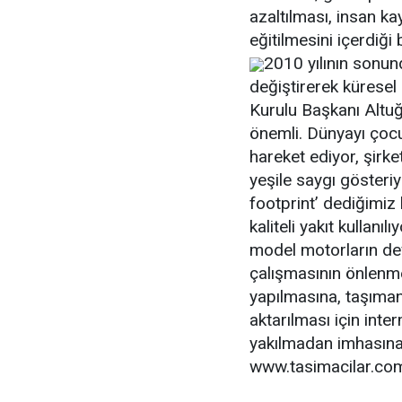
azaltılması, insan ka
eğitilmesini içerdiği b
2010 yılının sonun
değiştirerek kürese
Kurulu Başkanı Altuğ 
önemli. Dünyayı çocu
hareket ediyor, şirk
yeşile saygı gösteri
footprint’ dediğimiz 
kaliteli yakıt kullanı
model motorların dev
çalışmasının önlenme
yapılmasına, taşıma
aktarılması için inte
yakılmadan imhasına
www.tasimacilar.co