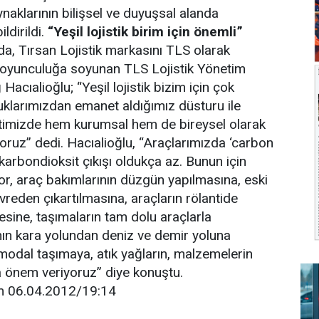
ynaklarının bilişsel ve duyuşsal alanda
ildirildi.
“Yeşil lojistik birim için önemli”
da, Tırsan Lojistik markasını TLS olarak
l oyunculuğa soyunan TLS Lojistik Yönetim
Hacıalioğlu; “Yeşil lojistik bizim için çok
klarımızdan emanet aldığımız düsturu ile
etimizde hem kurumsal hem de bireysel olarak
yoruz” dedi. Hacıalioğlu, “Araçlarımızda ‘carbon
karbondioksit çıkışı oldukça az. Bunun için
lıyor, araç bakımlarının düzgün yapılmasına, eski
reden çıkartılmasına, araçların rölantide
sine, taşımaların tam dolu araçlarla
nın kara yolundan deniz ve demir yoluna
rmodal taşımaya, atık yağların, malzemelerin
 önem veriyoruz” diye konuştu.
m 06.04.2012/19:14