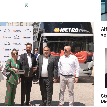
Al
ve
St
Ma