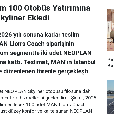
m 100 Otobüs Yatırımına
yliner Ekledi
026 yılı sonuna kadar teslim
N Lion’s Coach siparişinin
ium segmentte iki adet NEOPLAN
Pir
una kattı. Teslimat, MAN’ın İstanbul
Ba
de düzenlenen törenle gerçekleşti.
det NEOPLAN Skyliner otobüsü filosuna dahil
ntteki hizmetlerini güçlendirdi. Şirket, 2026
eslim edilecek 100 adet MAN Lion’s Coach
n, üst düzey konfor ve kalite sunan NEOPLAN