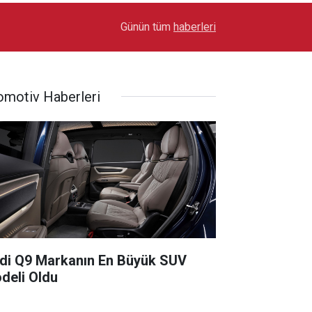
17:03
Toyota Otomotiv Sanayi Türkiye Üretime Ara Ver
Günün tüm
haberleri
omotiv Haberleri
di Q9 Markanın En Büyük SUV
deli Oldu