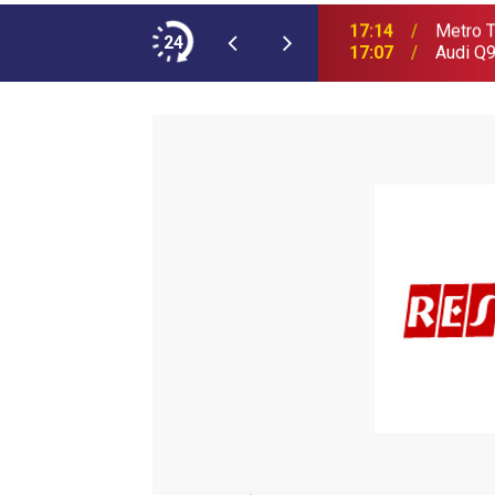
ımına NEOPLAN Skyliner Ekledi
24
17:07
Audi Q9