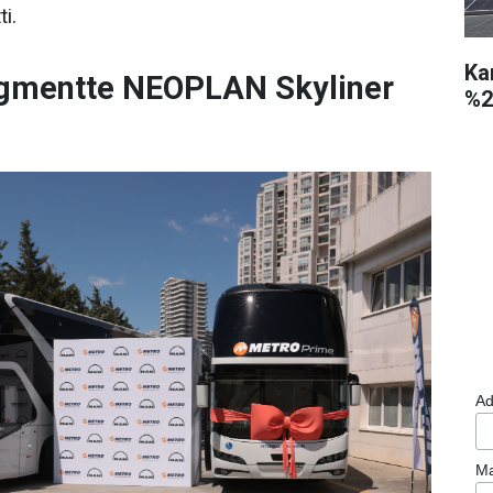
ti.
Ka
gmentte NEOPLAN Skyliner
%2
Ad
Ma