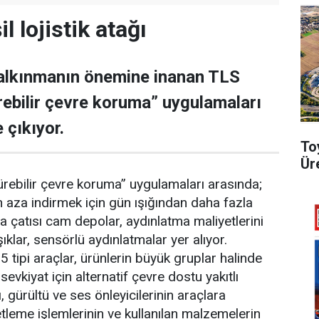
l lojistik atağı
kalkınmanın önemine inanan TLS
ürebilir çevre koruma” uygulamaları
 çıkıyor.
To
Ür
dürebilir çevre koruma” uygulamaları arasında;
en aza indirmek için gün ışığından daha fazla
 çatısı cam depolar, aydınlatma maliyetlerini
klar, sensörlü aydınlatmalar yer alıyor.
 tipi araçlar, ürünlerin büyük gruplar halinde
sevkiyat için alternatif çevre dostu yakıtlı
ı, gürültü ve ses önleyicilerinin araçlara
etleme işlemlerinin ve kullanılan malzemelerin