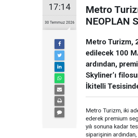
17:14
Metro Turiz
NEOPLAN Sk
30 Temmuz 2026
Metro Turizm, 2
edilecek 100 MA
ardından, prem
Skyliner’ı filos
İkitelli Tesisin
Metro Turizm, iki a
ederek premium segme
yılı sonuna kadar t
siparişinin ardında