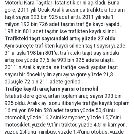
Motorlu Kara Taşıtları İstatistiklerini açıkladı. Buna
göre, 2011 yılı Ocak-Aralık arasında trafikteki toplam
taşıt sayısı 993 bin 925 adet arttı. 2011 yılında 1
milyon 192 bin 726 adet taşıtın trafiğe kaydı yapıldı,
198 bin 801 adet taşıtın ise trafikten kaydı silindi.
Trafikteki taşıt sayısındaki artış yüzde 27 oldu
Aynı süreçte trafikten kaydı silinen taşıt sayısı yüzde
31 artışla 198 bin 801’e, trafikteki taşıt sayısındaki
artış ise yüzde 27,6 ile 993 bin 925 adete ulaştı.
2011’in Aralık ayında ise trafiğe kaydı yapılan taşıt
sayısı bir önceki yılın aynı ayına göre yüzde 21,3
düşüşle 72 bin 211 adete geriledi.
Trafiğe kayıtlı araçların yarısı otomobil
İstatistiklere göre, artan toplam araç sayısı 993 bin
925 oldu. Aralık ayı sonu itibariyle trafiğe kayıtlı toplam
16 milyon 89 bin 528 adet taşıtın yüzde 50,4’ünü
otomobil, yüzde 16,2’sini kamyonet, yüzde 15,7’sini
motosiklet, yüzde 9,1’ini traktör, yüzde 4,5’ini kamyon,
yüzde 2,4’ünü minibüs, yüzde 1,4’ünü otobüs, yüzde