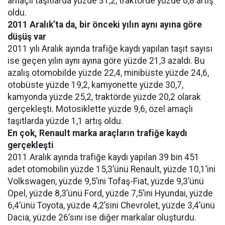
amaçlı taşıtlarda yüzde 31,2, traktörde yüzde 0,8 artış
oldu.
2011 Aralık’ta da, bir önceki yılın aynı ayına göre
düşüş var
2011 yılı Aralık ayında trafiğe kaydı yapılan taşıt sayısı
ise geçen yılın aynı ayına göre yüzde 21,3 azaldı. Bu
azalış otomobilde yüzde 22,4, minibüste yüzde 24,6,
otobüste yüzde 19,2, kamyonette yüzde 30,7,
kamyonda yüzde 25,2, traktörde yüzde 20,2 olarak
gerçekleşti. Motosiklette yüzde 9,6, özel amaçlı
taşıtlarda yüzde 1,1 artış oldu.
En çok, Renault marka araçların trafiğe kaydı
gerçekleşti
2011 Aralık ayında trafiğe kaydı yapılan 39 bin 451
adet otomobilin yüzde 15,3’ünü Renault, yüzde 10,1’ini
Volkswagen, yüzde 9,5’ini Tofaş-Fiat, yüzde 9,3’ünü
Opel, yüzde 8,3’ünü Ford, yüzde 7,5’ini Hyundai, yüzde
6,4’ünü Toyota, yüzde 4,2’sini Chevrolet, yüzde 3,4’ünü
Dacia, yüzde 26’sını ise diğer markalar oluşturdu.