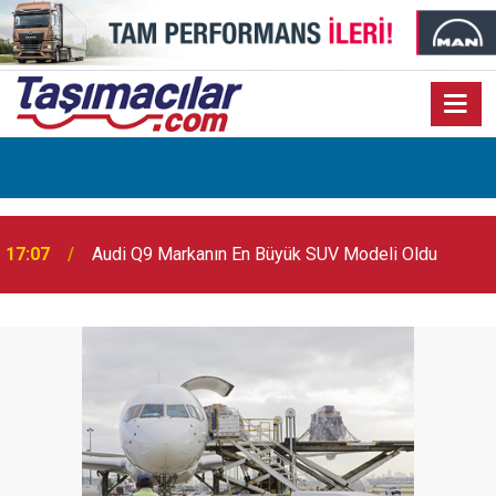
17:07
Audi Q9 Markanın En Büyük SUV Modeli Oldu
17:03
Toyota Otomotiv Sanayi Türkiye Üretime Ara Veriyor