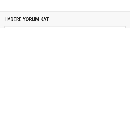
HABERE
YORUM KAT
UYARI:
Küfür, hakaret, rencide edici cümleler veya imalar, inançlara saldırı
içeren, imla kuralları ile yazılmamış,
Türkçe karakter kullanılmayan ve büyük harflerle yazılmış yorumlar
onaylanmamaktadır.