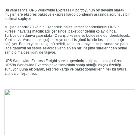
Bu yeni servis, UPS Worldwide ExpressTM portföyünün bir devamı olarak
müşterilere ekspres paket ve ekspres kargo gönderimi arasında sorunsuz bir
teslimat sağlıyor.
Müşteriler artık 70 kg’nin üzerindeki paletli ihracat gönderilerini UPS’in
küresel hava taşımacılık ağı içerisinde, paket gönderimi kolaylığında,
Türkiye’den dünya çapındaki 42 varış ülkesine ve bölgesine gönderebilecek.
Yeni servis Avrupa’daki çoğu ülkeye ertesi iş günü içinde teslimat olanağı
sağlıyor. Bunun yanı sıra, günü belirli, kapıdan kapıya hizmet sunan ve para
iade garantili bu servis sektörde var olan en hızlı taşıma sürelerinden birine
sahip olma özelliğini de taşıyor.
UPS Worldwide Express Freight servisi, çevrimiçi takip dahil olmak üzere
UPS’in Worldwide Express paket servisinin sahip olduğu birçok özelliği
sunuyor. Buna ek olarak, ekspres kargo ve paket gönderilerini tek bir fatura
altında birleştiriliyor.