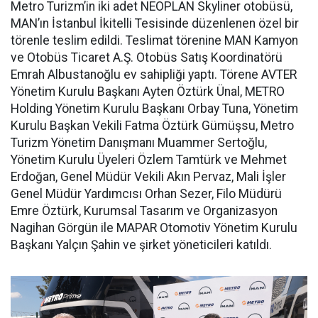
Metro Turizm’in iki adet NEOPLAN Skyliner otobüsü,
MAN’ın İstanbul İkitelli Tesisinde düzenlenen özel bir
törenle teslim edildi. Teslimat törenine MAN Kamyon
ve Otobüs Ticaret A.Ş. Otobüs Satış Koordinatörü
Emrah Albustanoğlu ev sahipliği yaptı. Törene AVTER
Yönetim Kurulu Başkanı Ayten Öztürk Ünal, METRO
Holding Yönetim Kurulu Başkanı Orbay Tuna, Yönetim
Kurulu Başkan Vekili Fatma Öztürk Gümüşsu, Metro
Turizm Yönetim Danışmanı Muammer Sertoğlu,
Yönetim Kurulu Üyeleri Özlem Tamtürk ve Mehmet
Erdoğan, Genel Müdür Vekili Akın Pervaz, Mali İşler
Genel Müdür Yardımcısı Orhan Sezer, Filo Müdürü
Emre Öztürk, Kurumsal Tasarım ve Organizasyon
Nagihan Görgün ile MAPAR Otomotiv Yönetim Kurulu
Başkanı Yalçın Şahin ve şirket yöneticileri katıldı.