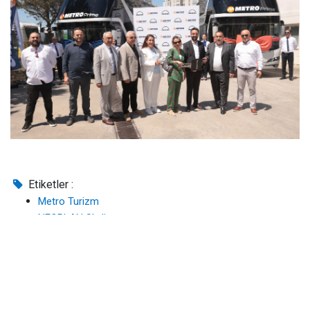
Etiketler :
Metro Turizm
NEOPLAN Skyliner
MAN Lion’s Coach
Orbay Tuna
Emrah Albustanoğlu
MAPAR Otomotiv