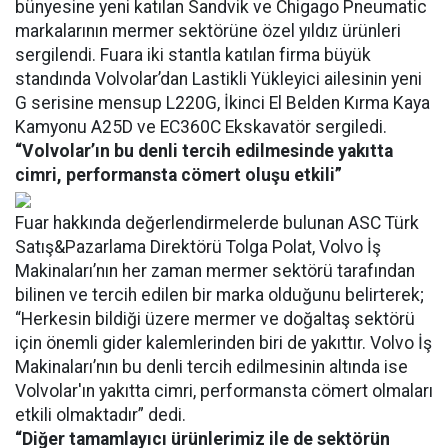
bünyesine yeni katılan Sandvik ve Chigago Pneumatic
markalarının mermer sektörüne özel yıldız ürünleri
sergilendi. Fuara iki stantla katılan firma büyük
standında Volvolar’dan Lastikli Yükleyici ailesinin yeni
G serisine mensup L220G, İkinci El Belden Kırma Kaya
Kamyonu A25D ve EC360C Ekskavatör sergiledi.
“Volvolar’ın bu denli tercih edilmesinde yakıtta
cimri, performansta cömert oluşu etkili”
Fuar hakkında değerlendirmelerde bulunan ASC Türk
Satış&Pazarlama Direktörü Tolga Polat, Volvo İş
Makinaları’nın her zaman mermer sektörü tarafından
bilinen ve tercih edilen bir marka olduğunu belirterek;
“Herkesin bildiği üzere mermer ve doğaltaş sektörü
için önemli gider kalemlerinden biri de yakıttır. Volvo İş
Makinaları’nın bu denli tercih edilmesinin altında ise
Volvolar'ın yakıtta cimri, performansta cömert olmaları
etkili olmaktadır” dedi.
“Diğer tamamlayıcı ürünlerimiz ile de sektörün