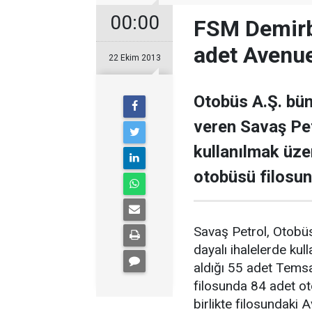
00:00
FSM Demirba
adet Avenu
22 Ekim 2013
Otobüs A.Ş. bün
veren Savaş Pet
kullanılmak üz
otobüsü filosun
Savaş Petrol, Otobüs
dayalı ihalelerde k
aldığı 55 adet Tems
filosunda 84 adet ot
birlikte filosundaki 