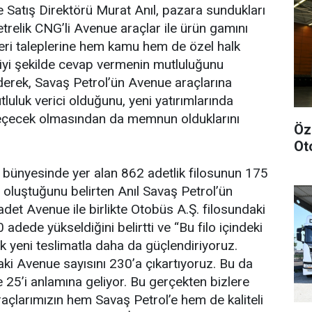
Satış Direktörü Murat Anıl, pazara sundukları
trelik CNG’li Avenue araçlar ile ürün gamını
ri taleplerine hem kamu hem de özel halk
iyi şekilde cevap vermenin mutluluğunu
ederek, Savaş Petrol’ün Avenue araçlarına
uluk verici olduğunu, yeni yatırımlarında
eçecek olmasından da memnun olduklarını
Öz
Ot
 bünyesinde yer alan 862 adetlik filosunun 175
oluştuğunu belirten Anıl Savaş Petrol’ün
adet Avenue ile birlikte Otobüs A.Ş. filosundaki
adede yükseldiğini belirtti ve “Bu filo içindeki
lik yeni teslimatla daha da güçlendiriyoruz.
ki Avenue sayısını 230’a çıkartıyoruz. Bu da
 25’i anlamına geliyor. Bu gerçekten bizlere
raçlarımızın hem Savaş Petrol’e hem de kaliteli