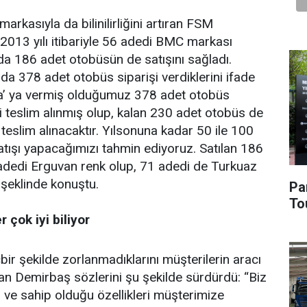
kasıyla da bilinilirliğini artıran FSM
013 yılı itibariyle 56 adedi BMC markası
a 186 adet otobüsün de satışını sağladı.
da 378 adet otobüs siparişi verdiklerini ifade
a’ ya vermiş olduğumuz 378 adet otobüs
i teslim alınmış olup, kalan 230 adet otobüs de
eslim alınacaktır. Yılsonuna kadar 50 ile 100
tışı yapacağımızı tahmin ediyoruz. Satılan 186
dedi Erguvan renk olup, 71 adedi de Turkuaz
 şeklinde konuştu.
Pa
To
 çok iyi biliyor
bir şekilde zorlanmadıklarını müşterilerin aracı
aran Demirbaş sözlerini şu şekilde sürdürdü: “Biz
i ve sahip olduğu özellikleri müşterimize