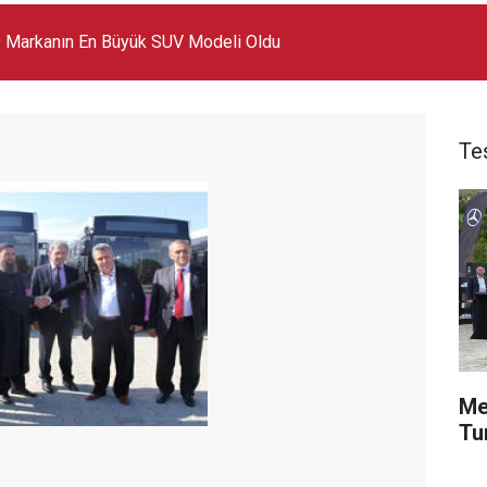
 Markanın En Büyük SUV Modeli Oldu
Te
Me
Tu