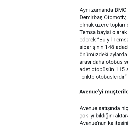
Aynı zamanda BMC mar
Demirbaş Otomotiv, 2
olmak üzere toplamd
Temsa bayisi olarak 
ederek “Bu yıl Tems
siparişinin 148 aded
önümüzdeki aylarda t
arası daha otobüs sa
adet otobüsün 115 a
renkte otobüslerdir”
Avenue’yi müşteriler
Avenue satışında hiç
çok iyi bildiğini akt
Avenue’nun kalitesin