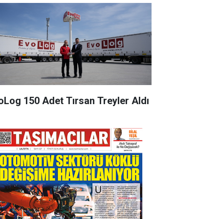
oLog 150 Adet Tırsan Treyler Aldı