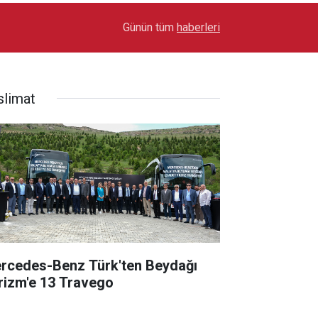
17:03
Toyota Otomotiv Sanayi Türkiye Üretime Ara Ver
Günün tüm
haberleri
slimat
rcedes-Benz Türk'ten Beydağı
rizm'e 13 Travego