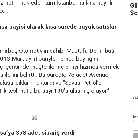
zmetini hak eden tüm İstanbul halkına hayırlı
Gü
edi.
Sc
a bayisi olarak kısa sürede büyük satışlar
irbaş Otomotiv’in sahibi Mustafa Demirbaş
13 Mart ayı itibariyle Temsa bayiliğini
eç içerisinde müşterilerine en iyi hizmeti vermek
tüklerini belirtti. Bu süreçte 75 adet Avenue
laştırdıklarını aktardı ve “Savaş Petrol’e
ik teslimatla bu sayı 130’a ulaşmış oluyor”
Ad
Ma
’ya 378 adet sipariş verdi