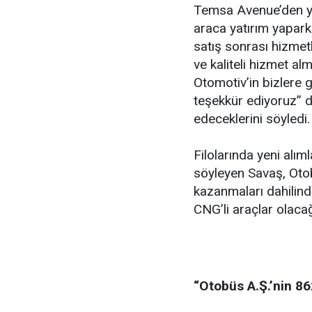
Temsa Avenue’den yan
araca yatırım yapark
satış sonrası hizmetl
ve kaliteli hizmet a
Otomotiv’in bizlere g
teşekkür ediyoruz” d
edeceklerini söyledi.
Filolarında yeni alım
söyleyen Savaş, Otob
kazanmaları dahilin
CNG’li araçlar olacağı
“Otobüs A.Ş.’nin 86