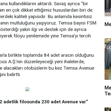
a kullandıklarını aktardı. Savaş ayrıca “bir
en en çok dikkat ettiğimiz hususlardan biri de
erdeki kaliteli yapısıdır. Bu anlamda kesintisiz
lmanın mutluluğunu yaşıyoruz. Temsa bayisi FSM
Me
österdiği yakın ilgi ve destek için de ayrıca
iyerek filoyu yenilemede yine Temsa’yı tercih
larla birlikte toplamda 84 adet aracın olduğunu
üs A.Ş.’nin düzenleyeceği yeni ihalelerde,
de alacakları otobüslerin bu kez Temsa Avenue
nı belirtti.
Me
Te
2 adetlik filosunda 230 adet Avenue var”