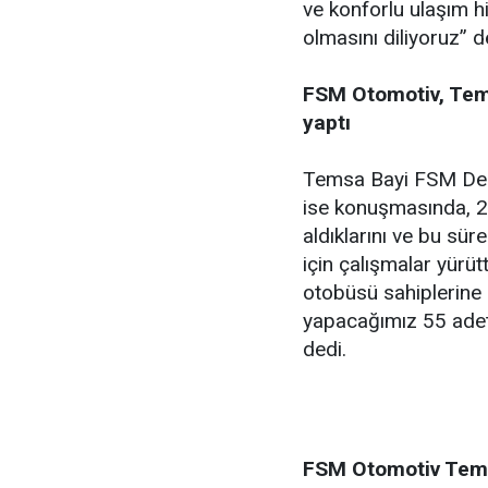
ve konforlu ulaşım hi
olmasını diliyoruz” d
FSM Otomotiv, Tems
yaptı
Temsa Bayi FSM Dem
ise konuşmasında, 20
aldıklarını ve bu sür
için çalışmalar yürüt
otobüsü sahiplerine u
yapacağımız 55 adetl
dedi.
FSM Otomotiv Temsa