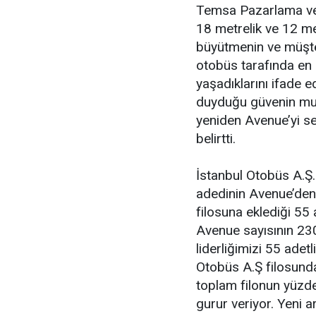
Temsa Pazarlama ve 
18 metrelik ve 12 me
büyütmenin ve müşte
otobüs tarafında en 
yaşadıklarını ifade 
duyduğu güvenin mutl
yeniden Avenue’yi s
belirtti.
İstanbul Otobüs A.Ş.
adedinin Avenue’den 
filosuna eklediği 55 
Avenue sayısının 230 
liderliğimizi 55 adet
Otobüs A.Ş filosunda
toplam filonun yüzde
gurur veriyor. Yeni a