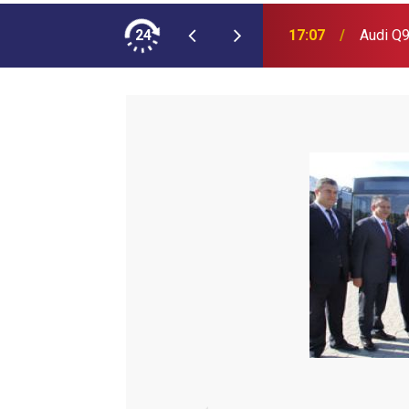
ımına NEOPLAN Skyliner Ekledi
24
17:07
Audi Q9