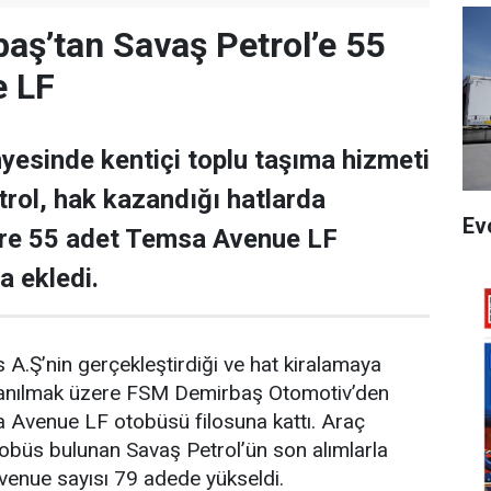
ş’tan Savaş Petrol’e 55
e LF
yesinde kentiçi toplu taşıma hizmeti
rol, hak kazandığı hatlarda
Ev
ere 55 adet Temsa Avenue LF
a ekledi.
 A.Ş’nin gerçekleştirdiği ve hat kiralamaya
ullanılmak üzere FSM Demirbaş Otomotiv’den
a Avenue LF otobüsü filosuna kattı. Araç
obüs bulunan Savaş Petrol’ün son alımlarla
Avenue sayısı 79 adede yükseldi.