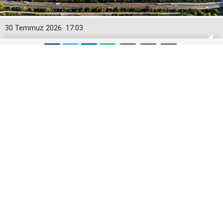
30 Temmuz 2026
17:03
Toyota Otomotiv Sanayi Türkiye
Üretime Ara Veriyor
Toyota Otomotiv Sanayi Türkiye, Sakarya
fabrikasında 3-17 Ağustos tarihleri arasında planlı
bakım, revizyon ve modernizasyon çalışmaları
nedeniyle üretime geçici olarak ara verecek.
Toyota Otomotiv Sanayi Türkiye (TMMT), Sakarya’daki
fabrikasında 3-17 Ağustos tarihleri arasında planlı