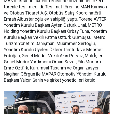
MAN’ın İstanbul İkitelli Tesisinde düzenlenen özel bir
törenle teslim edildi. Teslimat törenine MAN Kamyon
ve Otobüs Ticaret A.Ş. Otobüs Satış Koordinatörü
Emrah Albustanoğlu ev sahipliği yaptı. Törene AVTER
Yönetim Kurulu Başkanı Ayten Öztürk Ünal, METRO
Holding Yönetim Kurulu Başkanı Orbay Tuna, Yönetim
Kurulu Başkan Vekili Fatma Öztürk Gümüşsu, Metro
Turizm Yönetim Danışmanı Muammer Sertoğlu,
Yönetim Kurulu Üyeleri Özlem Tamtürk ve Mehmet
Erdoğan, Genel Müdür Vekili Akın Pervaz, Mali İşler
Genel Müdür Yardımcısı Orhan Sezer, Filo Müdürü
Emre Öztürk, Kurumsal Tasarım ve Organizasyon
Nagihan Görgün ile MAPAR Otomotiv Yönetim Kurulu
Başkanı Yalçın Şahin ve şirket yöneticileri katıldı.