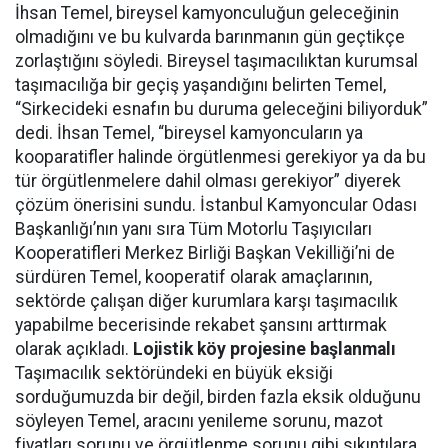
İhsan Temel, bireysel kamyonculuğun geleceğinin
olmadığını ve bu kulvarda barınmanın gün geçtikçe
zorlaştığını söyledi. Bireysel taşımacılıktan kurumsal
taşımacılığa bir geçiş yaşandığını belirten Temel,
“Sirkecideki esnafın bu duruma geleceğini biliyorduk”
dedi. İhsan Temel, “bireysel kamyoncuların ya
kooparatifler halinde örgütlenmesi gerekiyor ya da bu
tür örgütlenmelere dahil olması gerekiyor” diyerek
çözüm önerisini sundu. İstanbul Kamyoncular Odası
Başkanlığı’nın yanı sıra Tüm Motorlu Taşıyıcıları
Kooperatifleri Merkez Birliği Başkan Vekilliği’ni de
sürdüren Temel, kooperatif olarak amaçlarının,
sektörde çalışan diğer kurumlara karşı taşımacılık
yapabilme becerisinde rekabet şansını arttırmak
olarak açıkladı.
Lojistik köy projesine başlanmalı
Taşımacılık sektöründeki en büyük eksiği
sorduğumuzda bir değil, birden fazla eksik olduğunu
söyleyen Temel, aracını yenileme sorunu, mazot
fiyatları sorunu ve örgütlenme sorunu gibi sıkıntılara