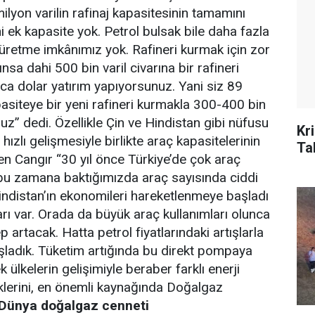
ilyon varilin rafinaj kapasitesinin tamamını
i ek kapasite yok. Petrol bulsak bile daha fazla
üretme imkânımız yok. Rafineri kurmak için zor
alınsa dahi 500 bin varil civarına bir rafineri
rca dolar yatırım yapıyorsunuz. Yani siz 89
apasiteye bir yeni rafineri kurmakla 300-400 bin
nuz” dedi. Özellikle Çin ve Hindistan gibi nüfusu
Kr
hızlı gelişmesiyle birlikte araç kapasitelerinin
Ta
en Cangır “30 yıl önce Türkiye’de çok araç
u zamana baktığımızda araç sayısında ciddi
 Hindistan’ın ekonomileri hareketlenmeye başladı
rı var. Orada da büyük araç kullanımları olunca
p artacak. Hatta petrol fiyatlarındaki artışlarla
ladık. Tüketim artığında bu direkt pompaya
k ülkelerin gelişimiyle beraber farklı enerji
klerini, en önemli kaynağında Doğalgaz
Dünya doğalgaz cenneti