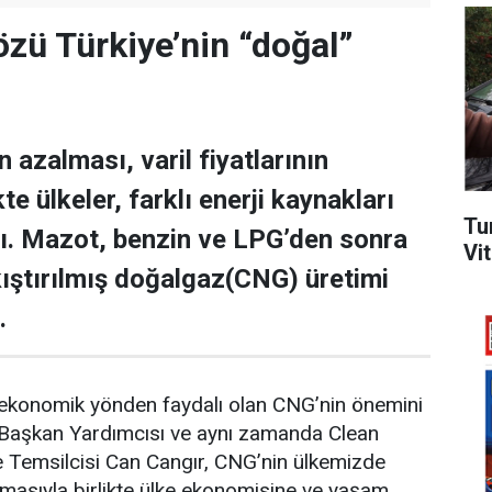
zü Türkiye’nin “doğal”
n azalması, varil fiyatlarının
te ülkeler, farklı enerji kaynakları
Tu
ı. Mazot, benzin ve LPG’den sonra
Vi
kıştırılmış doğalgaz(CNG) üretimi
.
ekonomik yönden faydalı olan CNG’nin önemini
Başkan Yardımcısı ve aynı zamanda Clean
e Temsilcisi Can Cangır, CNG’nin ülkemizde
ılmasıyla birlikte ülke ekonomisine ve yaşam