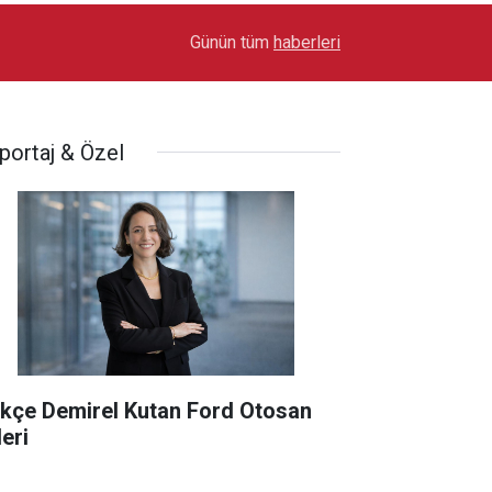
17:03
Toyota Otomotiv Sanayi Türkiye Üretime Ara Ver
Günün tüm
haberleri
portaj & Özel
kçe Demirel Kutan Ford Otosan
eri