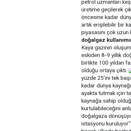
petrol uzmanları keşf
üretime geçilerek çık
öncesine kadar düny
artık erişilebilir bi
piyasasını çok uzun b
doğalgaz kullanımı
Kaya gazının oluşumuy
eskiden 8-9 yıllık do
birlikte 100 yıldan f
olduğu ortaya çıktı.
yüzde 25’ini tek baş
kadar dünya kaynağı
ayakta tutmak için t
kaynağa sahip olduğu
kurtulabileceğini an
doğalgaza dönüşüyor
istasyonu kuruluyor