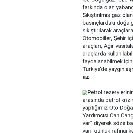
farkında olan yabanc
Sıkıştırılmış gaz ol
basınçlardaki doğal
sıkıştırılarak araçl
Otomobiller, Şehir iç
araçları, Ağır vasıta
araçlarda kullanılabi
faydalanabilmek için 
Türkiye’de yaygınlaş
az
Petrol rezervlerini
arasında petrol krizi
yaptığımız Oto Doğa
Yardımcısı Can Cangı
var” diyerek söze ba
varil günlük rafinaj k