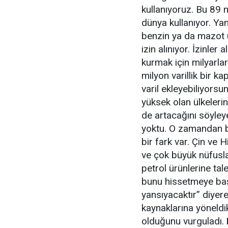
kullanıyoruz. Bu 89 m
dünya kullanıyor. Yan
benzin ya da mazot 
izin alınıyor. İzinler 
kurmak için milyarla
milyon varillik bir k
varil ekleyebiliyorsu
yüksek olan ülkelerin 
de artacağını söyley
yoktu. O zamandan b
bir fark var. Çin ve
ve çok büyük nüfusla
petrol ürünlerine tale
bunu hissetmeye baş
yansıyacaktır” diyere
kaynaklarına yöneldi
olduğunu vurguladı.