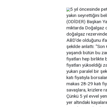
5 yıl öncesinde petr
yakın seyrettiğini b
(ODİDER) Başkan Ya
miktarda Doğalgaz ol
doğalgaz rezervinde
ABD’de olduğunu ifad
şekilde anlattı: “Son
yaşandı bütün bu zam
fiyatları hep birlikte
fiyatları yükseldiği 
yukarı paralel bir ş
katı fiyatıyla borsa
makas 28-29 katı fiy
savaşlara, krizlere ra
Çünkü 5 yıl evvel yen
yer altındaki kayalar