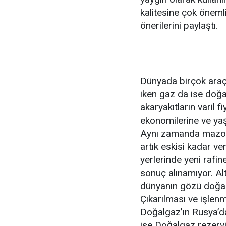
kalitesine çok öneml
önerilerini paylaştı.
Dünyada birçok araçt
iken gaz da ise doğal
akaryakıtların varil 
ekonomilerine ve yaş
Aynı zamanda mazot 
artık eskisi kadar ve
yerlerinde yeni rafi
sonuç alınamıyor. Al
dünyanın gözü doğal 
Çıkarılması ve işlenm
Doğalgaz’ın Rusya’da
ise Doğalgaz rezerv