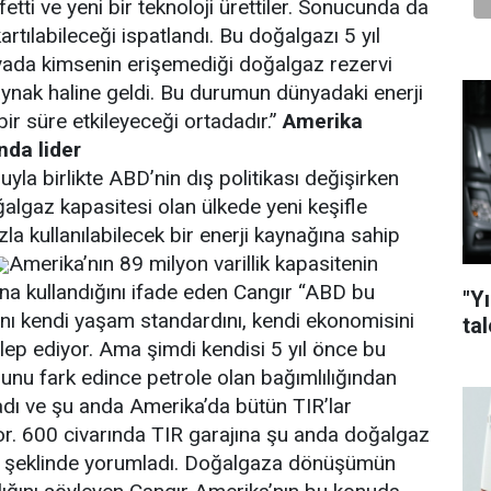
etti ve yeni bir teknoloji ürettiler. Sonucunda da
artılabileceği ispatlandı. Bu doğalgazı 5 yıl
ada kimsenin erişemediği doğalgaz rezervi
r kaynak haline geldi. Bu durumun dünyadaki enerji
ir süre etkileyeceği ortadadır.”
Amerika
nda lider
la birlikte ABD’nin dış politikası değişirken
ğalgaz kapasitesi olan ülkede yeni keşifle
azla kullanılabilecek bir enerji kaynağına sahip
Amerika’nın 89 milyon varillik kapasitenin
ına kullandığını ifade eden Cangır “ABD bu
"Yı
nı kendi yaşam standardını, kendi ekonomisini
tal
alep ediyor. Ama şimdi kendisi 5 yıl önce bu
nu fark edince petrole olan bağımlılığından
ladı ve şu anda Amerika’da bütün TIR’lar
. 600 civarında TIR garajına şu anda doğalgaz
” şeklinde yorumladı. Doğalgaza dönüşümün