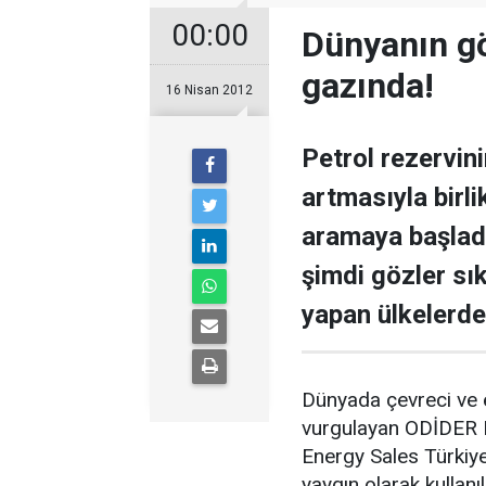
00:00
Dünyanın gö
gazında!
16 Nisan 2012
Petrol rezervini
artmasıyla birlik
aramaya başlad
şimdi gözler sı
yapan ülkelerde
Dünyada çevreci ve 
vurgulayan ODİDER 
Energy Sales Türkiy
yaygın olarak kullan