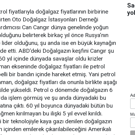
Sa
ol fiyatlarıyla doğalgaz fiyatlarının birbirine
yo
elirten Oto Doğalgaz İstasyonları Derneği
rdımcısı Can Cangır dünya genelinde yoğun
duğunu belirterek birkaç yıl önce Rusya’nın
 lider olduğunu, şu anda ise en büyük kaynağın
e etti. ABD’deki Doğalgazın keşfini Cangır şu
 60 yıl içinde dünyada savaşlar oldu krizler
an ekseninde doğalgaz fiyatları ile petrol
 belli bir bandın içinde hareket etmiş. Yani petrol
zaman, doğalgaz fiyatları da onunla birlikte aşağı
ekilde yükseldi. Petrol o dönemde doğalgazın 6
Ad
larda işlem görmüş ve şu anda dünyadaki bu
atına çıktı. 60 yıl boyunca dünyadaki bütün bu
ğmen kırılmayan bu ilişki 5 yıl evvel kırıldı.
Ma
i bir teknolojiyle kaya gazı denilen doğalgazın
ın içinden emilerek çıkarılabileceğini Amerikalı