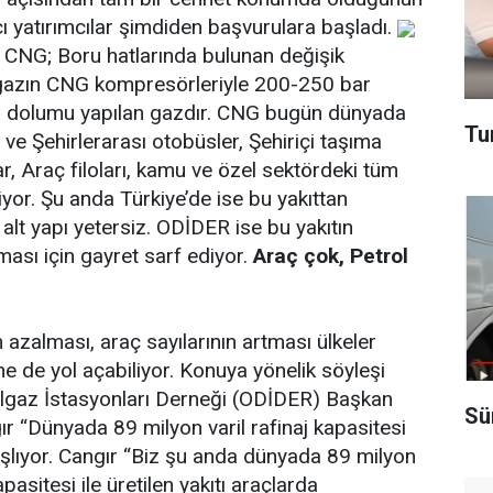
ı yatırımcılar şimdiden başvurulara başladı.
an CNG; Boru hatlarında bulunan değişik
gazın CNG kompresörleriyle 200-250 bar
ara dolumu yapılan gazdır. CNG bugün dünyada
Tu
i ve Şehirlerarası otobüsler, Şehiriçi taşıma
lar, Araç filoları, kamu ve özel sektördeki tüm
liyor. Şu anda Türkiye’de ise bu yakıttan
alt yapı yetersiz. ODİDER ise bu yakıtın
ması için gayret sarf ediyor.
Araç çok, Petrol
n azalması, araç sayılarının artması ülkeler
ne de yol açabiliyor. Konuya yönelik söyleşi
lgaz İstasyonları Derneği (ODİDER) Başkan
Sü
r “Dünyada 89 milyon varil rafinaj kapasitesi
şlıyor. Cangır “Biz şu anda dünyada 89 milyon
apasitesi ile üretilen yakıtı araçlarda