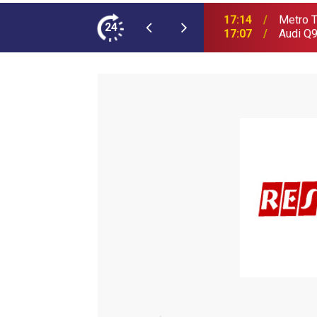
ımına NEOPLAN Skyliner Ekledi
24
17:07
Audi Q9