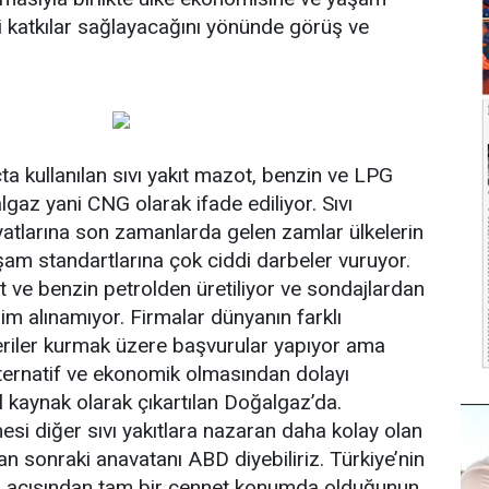
i katkılar sağlayacağını yönünde görüş ve
a kullanılan sıvı yakıt mazot, benzin ve LPG
gaz yani CNG olarak ifade ediliyor. Sıvı
fiyatlarına son zamanlarda gelen zamlar ülkelerin
am standartlarına çok ciddi darbeler vuruyor.
ve benzin petrolden üretiliyor ve sondajlardan
rim alınamıyor. Firmalar dünyanın farklı
neriler kurmak üzere başvurular yapıyor ama
ternatif ve ekonomik olmasından dolayı
kaynak olarak çıkartılan Doğalgaz’da.
esi diğer sıvı yakıtlara nazaran daha kolay olan
n sonraki anavatanı ABD diyebiliriz. Türkiye’nin
i açısından tam bir cennet konumda olduğunun