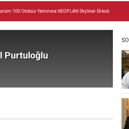
 Markanın En Büyük SUV Modeli Oldu
SO
l Purtuloğlu