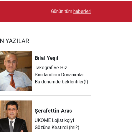
17:03
Toyota Otomotiv Sanayi Türkiye Üretime Ara Ver
Günün tüm
haberleri
N YAZILAR
Bilal
Yeşil
Takograf ve Hız
Sınırlandırıcı Donanımlar.
Bu dönemde beklentiler(!)
Şerafettin
Aras
UKOME Lojistikçiyi
Gözüne Kestirdi (mi?)