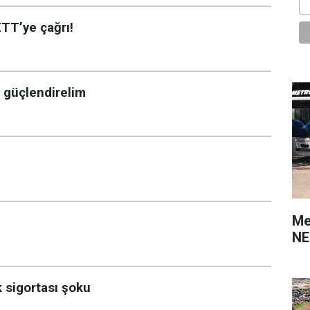
ETT’ye çağrı!
 güçlendirelim
Me
NE
k sigortası şoku