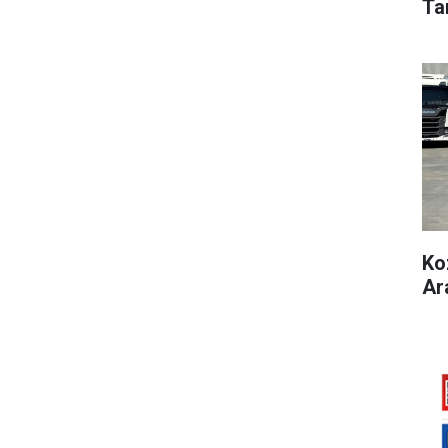
Ta
Ko
Ar