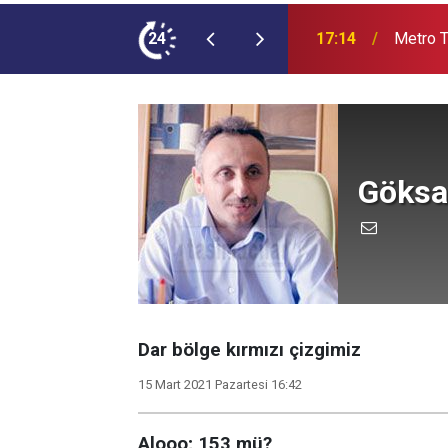
ımına NEOPLAN Skyliner Ekledi
24
17:07
Audi Q9
Göksa
Dar bölge kırmızı çizgimiz
15 Mart 2021 Pazartesi 16:42
Alooo; 153 mü?