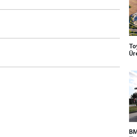
To
Ür
BM